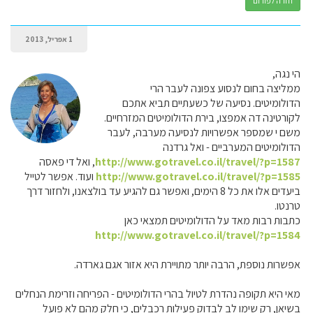
חזרה לפורום
1 אפריל, 2013
הי נגה,
ממליצה בחום לנסוע צפונה לעבר הרי
הדולומיטים. נסיעה של כשעתיים תביא אתכם
לקורטינה דה אמפצו, בירת הדולומיטים המזרחיים.
משם י שמספר אפשרויות לנסיעה מערבה, לעבר
הדולומיטים המערביים - ואל גרדנה
http://www.gotravel.co.il/travel/?p=1587
, ואל די פאסה
http://www.gotravel.co.il/travel/?p=1585
ועוד. אפשר לטייל
ביעדים אלו את כל 8 הימים, ואפשר גם להגיע עד בולצאנו, ולחזור דרך
טרנטו.
כתבות רבות מאד על הדולומיטים תמצאי כאן
http://www.gotravel.co.il/travel/?p=1584
אפשרות נוספת, הרבה יותר מתויירת היא אזור אגם גארדה.
מאי היא תקופה נהדרת לטיול בהרי הדולומיטים - הפריחה וזרימת הנחלים
בשיאן, רק שימו לב לבדוק פעילות רכבלים, כי חלק מהם לא פועל