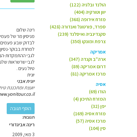
הולנד ובלגיה (122)
יוון וטורקיה (404)
מזרח אירופה (368)
ספרד, פורטוגל ואנדורה (428)
רינה שלום
סקנדינביה ואיסלנד (239)
מניסיון מר של פעמי
צרפת ומונקו (350)
למחרת בבוקר-נסיון א
אמריקה
לגבי ההתמקדות-הנס
ארה"ב וקנדה (347)
לגבי שרשראות שלג-
דרום אמריקה (89)
טיול נעים .
מרכז אמריקה (81)
יונית
יונית אבני
אסיה
יועצת ומתכננת טיול
הודו (69)
ww.yonitour.co.il
המזרח התיכון (4)
יפן (32)
מזרח אסיה (169)
תגובות:
מרכז אסיה (57)
רינה אביגדורי
סין (104)
3 מאי, 2009