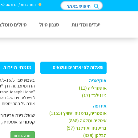
התחברות / הרשמה לא
חיפוש באתר
יעדים ומדינות
סגנון טיול
טיולים מומלצ
שאלות לפי אזורים ונושאים
מומחי תיירות
אוקיאניה
אוסטרליה (11)
ניו זילנד (17)
3 ויש לעיתים שלג ה
אודה על ההתייחסות ר
אירופה
אוסטריה, גרמניה ושוויץ (1155)
שואל:
רינה אביגדורי
איטליה ומלטה (858)
קטגוריה:
אוסטריה, ג
בריטניה ואירלנד (57)
הבלקן (339)
חזרה לפורום