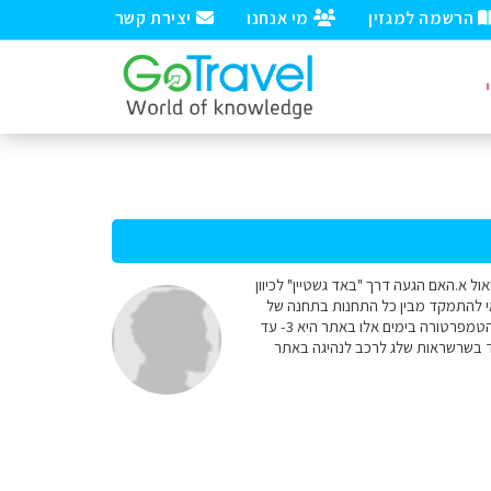
הרשמה למגזין
מי אנחנו
יצירת קשר
תי לשאול א.האם הגעה דרך "באד גשטיין" לכיוון
. ב. האם כדאי להתמקד מבין כל התחנות בתחנה של
"Franz Joseph Hohe" שם יש קרחון ומרכז מבקרים" ורכבת תלולה כדי להספיק לחוות אותה כמו שצריך. ג. הטמפרטורה בימים אלו באתר היא 3- עד
ייד בשרשראות שלג לרכב לנהיגה באתר