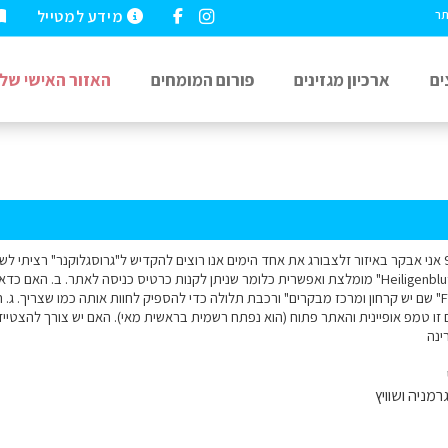
מידע למטייל
תר
ים
ארכיון מגזינים
פורום המומחים
האזור האישי שלי
בשבוע שבין 9/5-16/5 אני אבקר באיזור זלצבורג את אחד הימים אנו רוצים להקדיש ל"גרוסגלוקנר" רצי
הדרומי וכניסה דרך "Heiligenblut" מומלצת ואפשרית כלומר שניתן לקנות כרטיס כניסה לאתר
אם זו טמפ אופיינית והאתר פתוח (הוא נפתח רשמית בראשית מאי). האם יש צורך להצט
ינה
רמניה ושוויץ