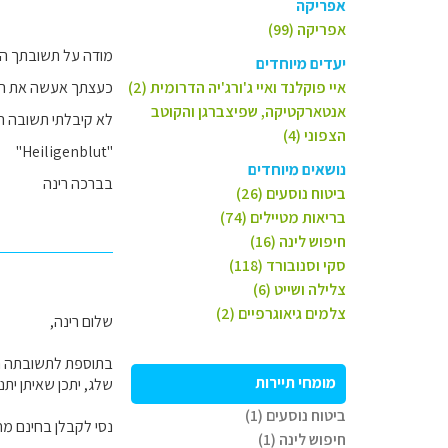
אפריקה
אפריקה (99)
מודה על תשובתך המ
יעדים מיוחדים
איי פוקלנד ואיי ג'ורג'יה הדרומית (2)
כעצתך אעשה את הב
אנטארקטיקה, שפיצברגן והקוטב
לא קיבלתי תשובה הא
הצפוני (4)
"Heiligenblut"
נושאים מיוחדים
בברכה רינה
ביטוח נוסעים (26)
בריאות מטיילים (74)
חיפוש לינה (16)
סקי וסנובורד (118)
צלילה ושייט (6)
צלמים גיאוגרפיים (2)
שלום רינה,
בתוספת לתשובתה המפ
מומחי תיירות
שלג, יתכן שאיתן יתנ
ביטוח נוסעים (1)
נסי לקבלן בחינם מח
חיפוש לינה (1)