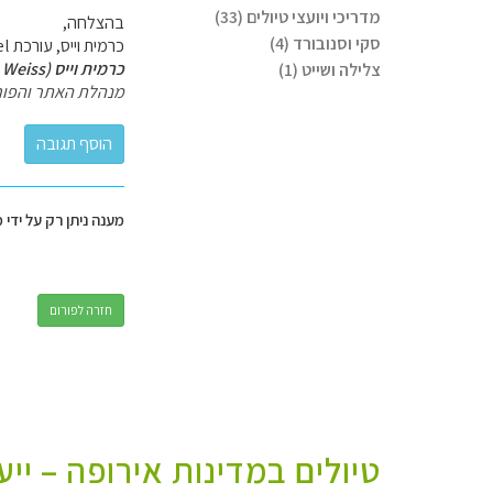
מדריכי ויועצי טיולים (33)
בהצלחה,
סקי וסנובורד (4)
כרמית וייס, עורכת GoTravel.
כרמית וייס (Carmit Weiss)
צלילה ושייט (1)
מנהלת האתר והפור
מענה ניתן רק על ידי 
חזרה לפורום
טיולים במדינות אירופה – יי