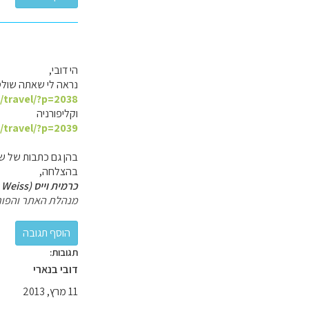
הי דובי,
נראה לי שאתה שולט
l/travel/?p=2038
וקליפורניה
l/travel/?p=2039
בהן גם כתבות של שת
בהצלחה,
כרמית וייס (Carmit Weiss)
מנהלת האתר והפור
תגובות:
דובי בנארי
11 מרץ, 2013