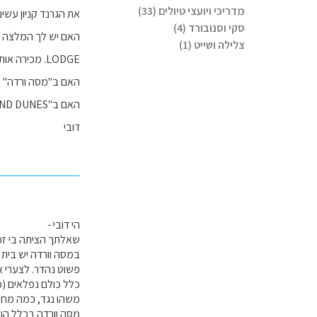
מדריכי ויועצי טיולים (33)
את הגרנד קניון עשינ
סקי וסנובורד (4)
צלילה ושייט (1)
LODGE. מכירה אותם?
האם ב"מסה ורדה" יש
האם ב"GREAT SAND DUNES" יש לך המלצה?
דובי
הי דובי -
שאלתך הציתה בי זכר
במסה וורדה יש בית 
פשוט נהדר. לצערי א
כלל כולם נפלאים (כ
משהו נגד, כמה מחבר
מסה וורדה בכלל הוא