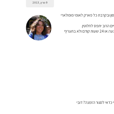
9 מרץ, 2013
ון ובקרבת כל פארק לאומי פופולארי
 הרוב יתפס לחלוטין.
רצוי להזמין הכל מראש- וכמה שיותר מוקדם. כדאי להזמין דברים גמישים שניתנים לביטול עד יום ההגעה או 24 שעות קודם ולא בתעריף
י כדאי לסגור הזמנה? דובי