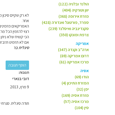
הולנד ובלגיה (122)
יוון וטורקיה (404)
לא רק שקיים סיכון 
מזרח אירופה (368)
אחר.
ספרד, פורטוגל ואנדורה (428)
האמריקאים מזמינים 
סקנדינביה ואיסלנד (239)
צרפת ומונקו (350)
הכי קשיח שלא ניתן לב
אם לא תזמינו תזבזו 
אמריקה
סיגלית בר
ארה"ב וקנדה (347)
דרום אמריקה (89)
מרכז אמריקה (81)
אסיה
תגובות:
הודו (69)
דובי בנארי
המזרח התיכון (4)
9 מרץ, 2013
יפן (32)
מזרח אסיה (169)
מרכז אסיה (57)
תודה סיגלית. סגרתי 
סין (104)