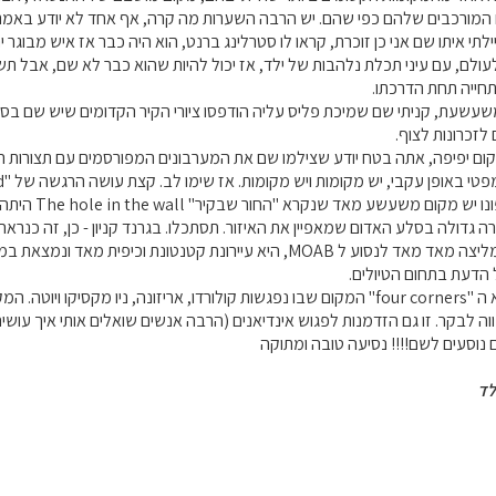
 המורכבים שלהם כפי שהם. יש הרבה השערות מה קרה, אף אחד לא יודע באמת
תי איתו שם אני כן זוכרת, קראו לו סטרלינג ברנט, הוא היה כבר אז איש מבוג
עולם, עם עיני תכלת נלהבות של ילד, אז יכול להיות שהוא כבר לא שם, אבל תש
חייה תחת הדרכתו.
עשעת, קניתי שם שמיכת פליס עליה הודפסו ציורי הקיר הקדומים שיש שם בסביב
לזכרונות לצוף.
מקום יפיפה, אתה בטח יודע שצילמו שם את המערבונים המפורסמים עם תצורות 
המלצות. לקראת
ה גדולה בסלע האדום שמאפיין את האיזור. תסתכלו. בגרנד קניון - כן, זה כנרא
אם אתם באיזור - ממליצה מאד מאד לנסוע ל MOAB, היא עיירונת קטנ
דעת בתחום הטיולים.
עוד מקום באיזור הוא ה "four corners" המקום שבו נפגשות קולורדו, אריזונה, ניו
וה לבקר. זו גם הזדמנות לפגוש אינדיאנים (הרבה אנשים שואלים אותי איך עושים
נוסעים לשם!!!! נסיעה טובה ומתוקה
לד