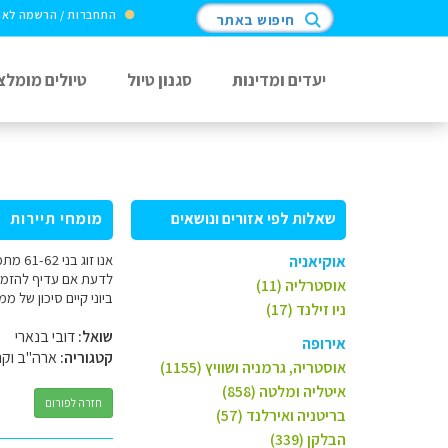
התחברות / הרשמה לא
חיפוש באתר
יעדים ומדינות
סגנון טיול
טיולים מומלצ
שאלות לפי אזורים ונושאים
מומחי תיירות
אוקיאניה
לדעת אם עדיף להזמין
אוסטרליה (11)
ביוני קיים סיכון של מ
ניו זילנד (17)
שואל:
דובי בנארי
אירופה
קטגוריה:
ארה"ב וקנ
אוסטריה, גרמניה ושוויץ (1155)
איטליה ומלטה (858)
חזרה לפורום
בריטניה ואירלנד (57)
הבלקן (339)