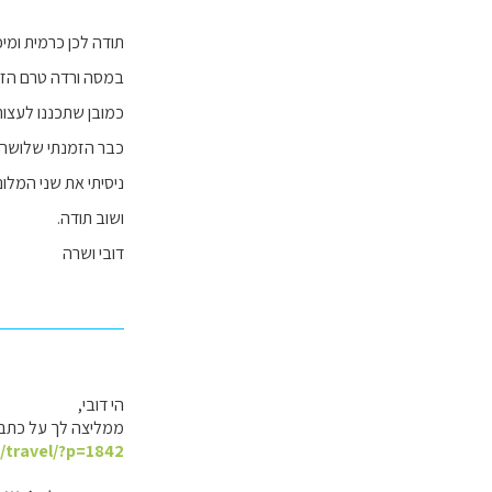
תודה לכן כרמית ומיכ
במסה ורדה טרם הזמ
כמובן שתכננו לעצור ב rners on the way to kayenta
כבר הזמנתי שלושה ל
ניסיתי את שני המלונ
ושוב תודה.
דובי ושרה
הי דובי,
ממליצה לך על כתב
l/travel/?p=1842