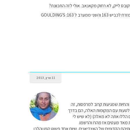
יקובס לייק, לא רחוק מקאנאב. אולי לזה התכוונת?
האם יש לך המלצה על לינה באיזור המוניומנט ואלי? ראיתי שם שני אתרי לינה קטנים: THE VIEW ממזרח לכביש 163 והשני ממערב ל 163: GOULDING'S
11 מרץ, 2013
החיות שמגיעות קרוב למרפסות, זה
ר לטעות עם המקומות האלה, הם בדרך
ם הללו אתה לא מאלה) (לא שיש לי
ות מאד מעטים אז מהרו והרשמו.
יהם הקדומים של האינדיאנים, שיום אחד פשוט קמו והלכו