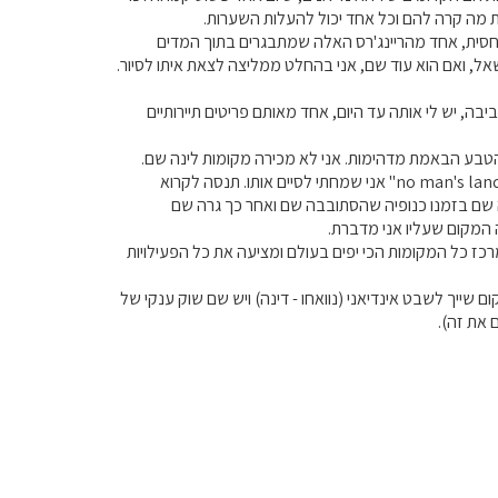
 מה קרה להם וכל אחד יכול להעלות השערות.
ר יחסית, אחד מהריינג'רס האלה שמתבגרים בתוך המדים
אל, ואם הוא עוד שם, אני בהחלט ממליצה לצאת איתו לסיור.
ה, יש לי אותה עד היום, אחד מאותם פריטים תיירותיים
הטבע הבאמת מדהימות. אני לא מכירה מקומות לינה שם.
הכביש עצמו לא סימפטי באופן עקבי, יש מקומות ויש מקומות. אז שימו לב. קצת עושה הרגשה של "no man's land" אני שמחתי לסיים אותו. תנסה לקרוא
 צפונו יש מקום משעשע מאד שנקרא "החור שבקיר" The hole in the wall היתה שם בזמנו כנופיה שהסתובבה שם ואחר כך גרה שם
ה המקום שעליו אני מדברת.
טונת וכיפית מאד ונמצאת במרכז כל המקומות הכי יפים בעולם ומציעה את כל הפעילויות
 מקסיקו ויוטה. המקום שייך לשבט אינדיאני (נוואחו - דינה) ויש שם שוק ענקי של
 את זה).