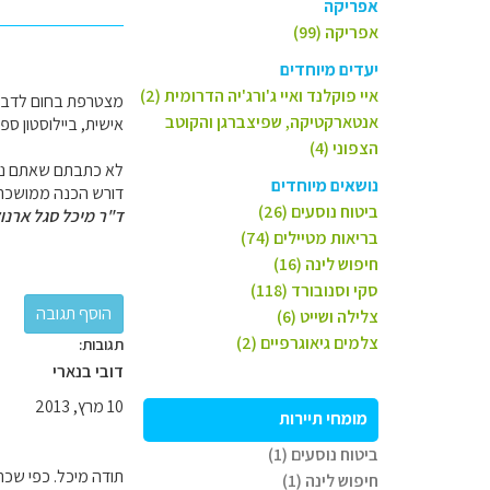
אפריקה
אפריקה (99)
יעדים מיוחדים
איי פוקלנד ואיי ג'ורג'יה הדרומית (2)
מצטרפת בחום לדבריה
אנטארקטיקה, שפיצברגן והקוטב
אישית, ביילוסטון ס
הצפוני (4)
לא כתבתם שאתם נוסע
נושאים מיוחדים
דורש הכנה ממושכת 
ביטוח נוסעים (26)
ד"ר מיכל סגל ארנו
בריאות מטיילים (74)
חיפוש לינה (16)
סקי וסנובורד (118)
צלילה ושייט (6)
צלמים גיאוגרפיים (2)
תגובות:
דובי בנארי
10 מרץ, 2013
מומחי תיירות
ביטוח נוסעים (1)
תודה מיכל. כפי שכתב
חיפוש לינה (1)