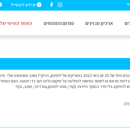
מידע למטייל
תר
ים
ארכיון מגזינים
פורום המומחים
האזור האישי שלי
אנו זוג בני 61-62 מתכננים טיול של 20 יום ביוני 2013 בפארקים של ילוסטון, הרוקי'ז מואב
 לינות מראש או לשמור גמישות להחלטה על מיקום הלינה תוך כדי תנועה. האם המחיר
מש להיתקע בלי חדר במוקד תיירות: (קודי, ווסט ילוסטון,גארדינר, מואב, וכו)?
דה