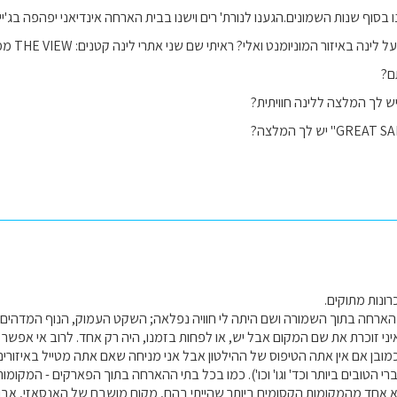
ו בסוף שנות השמונים.הגענו לנורת' רים וישנו בבית הארחה אינדיאני יפהפה בג'י
 לך המלצה ללינה חוויתית?
ונות מתוקים.
הארחה בתוך השמורה ושם היתה לי חוויה נפלאה; השקט העמוק, הנוף המדהים ו
יני זוכרת את שם המקום אבל יש, או לפחות בזמנו, היה רק אחד. לרוב אי אפש
מובן אם אין אתה הטיפוס של ההילטון אבל אני מניחה שאם אתה מטייל באיזורי
י הטובים ביותר וכד' וגו' וכו'). כמו בכל בתי ההארחה בתוך הפארקים - המקומ
 אחד מהמקומות הקסומים ביותר שהייתי בהם, מקום מושבם של האנסאזי, אבות