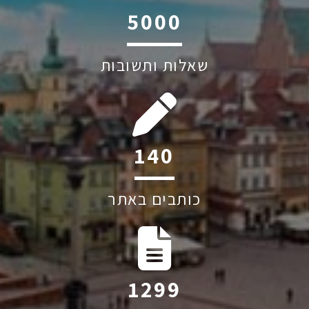
6045
שאלות ותשובות
212
כותבים באתר
1971