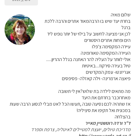
שלום מאיה
בחרת יעד שיש בו הרבהמאוד אתרים והרבה ללכת
ברגל
לכן אני מציעה לחשוב על בילוי של יותר נופש ליד
הים ופחות אתרים היסטורים
עיירה המקסימה צ'פלו
העיירה המקסימה טאורומינה
אולי לוותר על העליה להר האתנה בגלל ההריון......
טיול בעירה סירקוז....באיטיות
אגריזנטו- עמק המקדשים
פיאצה ארמרינה- וילה קאזלה- פסיפסים
מה מתאים לילדה בת שלוש?אין לי תשובה
מאחרוכבר בחרתם את היעד
אז שתהיה לכם נסיעה טובה ,תעשו הכל לאט מבלי לנסוע הרבה שעות
במכונית ואל תקיפו את סיציליה!
בהצלחה
ד"ר ורדה רוטשטיין מאייר
מדריכת טיולים, יועצת למטיילים לאיטליה, צרפת וספרד
http://www.varda-art.co.il