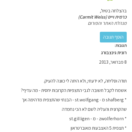
בהצלחה בטיול,
כרמית וייס (Carmit Weiss)
מנהלת האתר והפורום
תגובות:
רונית גינצבורג
8 פברואר, 2013
תודה וסליחה, לא ידעתי, ולא היתה לי כוונה להעיק.
אשמח לקבל תשובה לגבי התצפיות הקרובות יחסית - מה עדיף?
* shafberg מ - st.wolfgang - הבנתי שהתצפית מדהימה אך
שהקרונית והעליה לשם לא הכי נחמדה
* zwolferhorn - מ - st.gilligen
* תצפית 5 האצבעות מאוברטראון