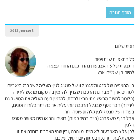
8 פברואר, 2013
רונית שלום
כל התצפיות שוות ויפות
התצפית של 5 האצבעות נהדרת,גם החוויה עצמה
להיות בין שמיים וארץ.
בין התצפית של סנט וולפגנג לזו של סנט גילגין- העליה לשפברג היא "יום
למודים ארוך" מבחינת הרכבת שצריך להזמין בה מקום מראש לירידה
(כלומר לחשב מראש מתי תרצו לר'דת ולהזמין בעת העליה את המושב גם
לירידה) דבר נוסף שבגלל הרכבת זוהי עליה ארוכה יותר בלוח הזמנים,
בעוד זו של סנט גילגין קלה ופשוטה יותר.
אבל הנוף משפברג (ביום בהיר כמובן) רואים יותר אגמים מאשר מסנט
גילגין.
לכן על 5 האצבעות לא הייתי מוותרת ,ובין שתי האחרות בוחרת את זו
שמשתלבת יותר נכון במתווה יום הטיול שלכם.