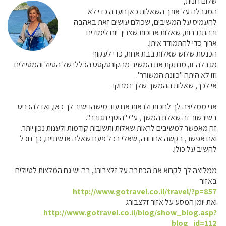
שלום רונית,
המגבלה על אורך השאלות כאן נועדה כדי לא
להעמיס על המשיבים, שכולם עושים זאת באהבה
ובהתנדבות, שאלות ארוכות שצריך יום לימודים
ארוך כדי להתמודד איתן.
הכנסת שלוש שאלות בבת אחת, כדי לעקוף
מגבלה זו, מנתקת את המשיב מהקונטקסט הכללי של הטיול והמטיילים
וזו לא היתה "כוונת המשורר".
אי לכך, שאלות ההמשך שלך נמחקו.
אני ממליצה לך לחכות ולראות אם עוד מישהו ישיב לך כאן, ואז להכניס
בשירשור זה שאלת המשך, ע"י "הוסף תגובה".
זה מאפשר למשיבים לראות שאלות ותשובות קודמות ולענות נכון יותר.
ואם אפשר, בקשה אחרונה, שאלי בכל פעם שאלה או שתיים, כך נוכל
להשיב על כולן.
ממליצה לך לקרוא את הכתבה על זלצבורג, בה יש גם המלצות לטיולים
באזור
http://www.gotravel.co.il/travel/?p=857
ואת יומן המסע על אזור זלצבורג
http://www.gotravel.co.il/blog/show_blog.asp?
blog_id=112