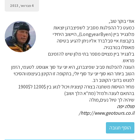
4 פברואר, 2013
אודי בוקר טוב,
כמעט כל ההפלגות מסביב לשפיצברגן יוצאות
מלונגייר ביין (LongyearByen), היישוב היחידי
בקבוצת איי סבלברד אליו ניתן להגיע בטיסה
מאוסלו בנורבגיה.
בלונגייר ביין מצויים מספר בתי מלון שיש להזמינם
מראש.
העונה להפלגות סביב שפיצברגן, היא יוני עד סוך אוגוסט. לטעמי, הזמן
הטוב ביותר הוא סוף יוני עד סוף יולי, בתקופה זו הקינון בעיצומו והסיכוי
לפגוש בדובי הקוטב רב.
מחיר הטיסות משתנה בצורה קיצונית ויכול לנוע בין 1200$ ל1900$
בהתאם לעונה ולמזל (מת"א הלך ושוב)
שיהיה לך טיול נעים,מולה
מולה יפה
http://www.geotours.co.il/