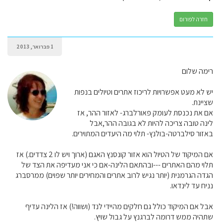
חזרה לפורום
1 פברואר, 2013
רימה שלום
יש לא מעט אפשרויות לריכוז אתרים וטיולים בנפות
שציינת.
אם את נכנסת לעומק פאורלברג- לאזור ההר, אז
לינה טובה צריכה להיות לא בגובה ההר,אבל
באזור סילברטה-בולנץ- תלוי מה היעדים המתוירים.
אם המיקוד של הטיול הוא אזור קונסנץ האגם (ארוך ויש לו 2 צדדים.) אז
תלוי מהם האתרים ---ובהתאם הלינה-אם כי אני מעדיפה את הצד של
הגדה הגרמנית (יותר נגיש לרוב אתרים והמחירים יותר שפוים) ממרסברג
נניח עד לינדאו.
אבל אם המיקוד כולל גם חלקים מהיידי לנד (ושווה!) אז הלינה עדיף
שתהיה ממש דרומה לברגנץ על גבול שויץ.