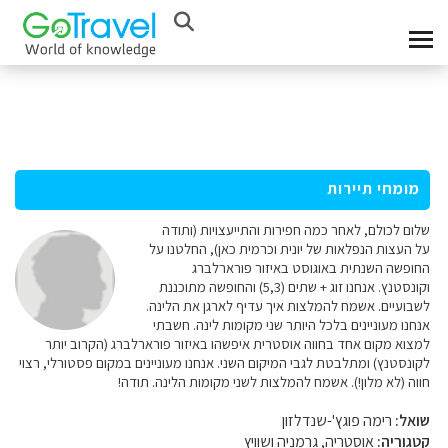
מומחי תיירות
שלום לכולם, לאחר כמה חפירות והתייעצויות (ותודה
על העצות הנפלאות של יונית וכרמית כאן), החלטנו על
החופשה השנתית באוגוסט באיזור פורארלברג
וקונסטנץ. אנחנו זוג + שתים (5,3) והחופשה מתוכננת
לשבועיים. אשמח להמלצות איך עדיף לארגן את הלינה.
אנחנו מעוניינים בלכל היותר שני מקומות לינה. חשבתי
למצוא מקום אחד בחווה אוסטרית איפשהו באיזור פורארלברג (הקרוב יותר
לקונסטנץ) ומתלבטת לגבי המיקום השני. אנחנו מעוניינים במקום פסטורלי, רצוי
חווה (לא מלון!). אשמח להמלצות לשני מקומות הלינה. תודה!
שואל:
רימה פוגץ'-שנדלזון
קטגוריה:
אוסטריה, גרמניה ושוויץ