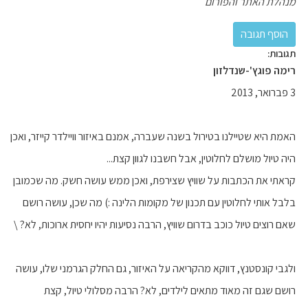
מנהלת האתר והפורום
תגובות:
רימה פוגץ'-שנדלזון
3 פברואר, 2013
האמת היא שטיילנו בטירול בשנה שעברה, אמנם באיזור וויילדר קייזר, ואכן
היה טיול מושלם לחלוטין, אבל חשבנו לגוון קצת...
קראתי את הכתבות על שוויץ שצירפת, ואכן ממש עושה חשק. מה שכמובן
בלבל אותי לחלוטין עם תכנון של מקומות הלינה :) מה שכן, עושה רושם
שאם רוצים טיול כוכב בדרום שוויץ, הרבה נסיעות יהיו יחסית ארוכות, לא? \
ולגבי קונסטנץ, דווקא מהקריאה על האיזור, גם החלק הגרמני שלו, עושה
רושם שגם זה מאוד מתאים לילדים, לא? הרבה מסלולי טיול, קצת