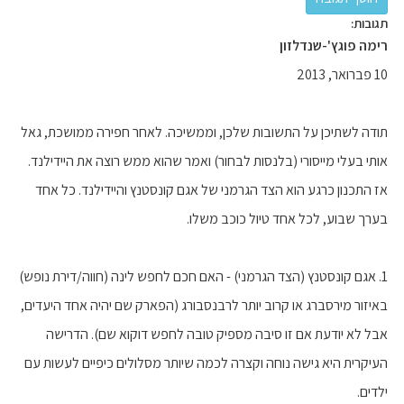
תגובות:
רימה פוגץ'-שנדלזון
10 פברואר, 2013
תודה לשתיכן על התשובות שלכן, וממשיכה. לאחר חפירה ממושכת, גאל
אותי בעלי מייסורי (בלנסות לבחור) ואמר שהוא ממש רוצה את היידילנד.
אז התכנון כרגע הוא הצד הגרמני של אגם קונסטנץ והיידילנד. כל אחד
בערך שבוע, לכל אחד טיול כוכב משלו.
1. אגם קונסטנץ (הצד הגרמני) - האם חכם לחפש לינה (חווה/דירת נופש)
באיזור מירסברג או קרוב יותר לרבנסבורג (הפארק שם יהיה אחד היעדים,
אבל לא יודעת אם זו סיבה מספיק טובה לחפש דוקוא שם). הדרישה
העיקרית היא גישה נוחה וקצרה לכמה שיותר מסלולים כיפיים לעשות עם
ילדים.