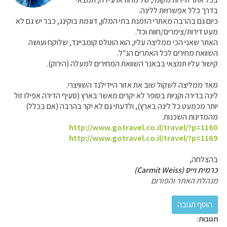
בדרך כלל אפשרויות ללינה.
כיום גם בהרבה מאתרי הזמנת בתי המלון, דוגמת בוקינג, כבר יש גם לא
מעט דירות/צימרים/חוות וכד'.
האתר שאני הכי ממליצה עליו, הוא הוטלס קומביינד, שלוקח ועושה
השוואת מחירים לכל האתרים הנ"ל.
קישור עליו תמצאי בבאנר השוואת המחירים למעלה (הירוק).
מאד ממליצה לשקול שוב את אזור היידילנד השוויצרי.
לינה בדירה וקניות בסופר לא יקרים מאשר בארץ (סעיף הדירה אפילו זול
יותר מכמעט כל לינה בארץ), ולדעתי גם לא יקר בהרבה (אם בכלל)
מהמדינות השכנות.
http://www.gotravel.co.il/travel/?p=1160
http://www.gotravel.co.il/travel/?p=1169
בהצלחה,
כרמית וייס (Carmit Weiss)
מנהלת האתר והפורום
תגובות: