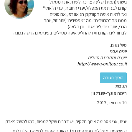
גישתי (תמיד) שלינה צריכה לשרת את המסלול
קודם לבנות את המסלול,יעדי החובה, יעדי ה"אולי"
ואז לראות איפה הקורקבן הגיאוגרפי,ואם סוטים
ממנו מה "מרוויחים" ומה "מפסידים"(יותר זול, יותר
הררי, יותר ציורי,ליד אגם....וכן הלאה)
לבחור לינה קודם ואז להחליט איפה מטיילים-בעיניי,אינה גישה נכונה
טיול נעים.
יונית אבני
יועצת ומתכננת טיולים
http://www.yonitour.co.il
תגובות:
רימה פוגץ'-שנדלזון
10 פברואר, 2013
יונית, אני מסכימה איתך חלקית. יש דברים שקל למפות, כמו למשל פארקי
שעושעים, מסלולים מפורסמים וכו', שאותם אפשר למצוא בקלות לפי