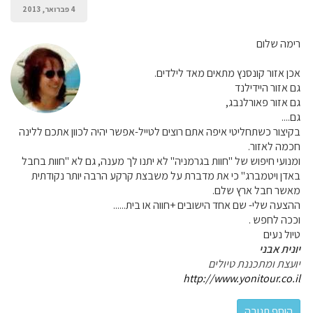
4 פברואר, 2013
רימה שלום
אכן אזור קונסנץ מתאים מאד לילדים.
גם אזור היידילנד
גם אזור פאורלנבג,
גם....
בקיצור כשתחליטי איפה אתם רוצים לטייל-אפשר יהיה לכוון אתכם ללינה
חכמה לאזור.
ומנועי חיפוש של "חוות בגרמניה" לא יתנו לך מענה, גם לא "חוות בחבל
באדן ויטמברג" כי את מדברת על משבצת קרקע הרבה יותר נקודתית
מאשר חבל ארץ שלם.
ההצעה שלי- שם אחד הישובים +חווה או בית......
וככה לחפש .
טיול נעים
יונית אבני
יועצת ומתכננת טיולים
http://www.yonitour.co.il