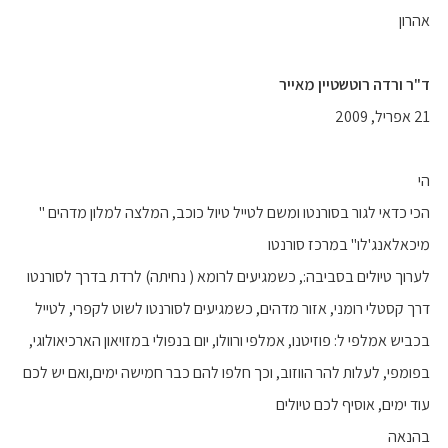
אהרון
ד"ר ורדה רוטשטיין מאייר
21 אפריל, 2009
הי
הכי כדאי לגור בסורנטו ומשם לטייל טיול כוכב, המלצה למלון מדהים "
מיכאלאנג'לו" במרכז סורנטו
לערוך טיולים בסביבה:, כשמגיעים לרומא ( נחיתה) לרדת בדרך לסורנטו
דרך קסטלי רומני, אזור מדהים, כשמגיעים לסורנטו לשוט לקפרי, לטייל
בכביש אמלפי ל: פוזיטנו, אמלפי ורוולו, יום בנפולי במזויאון הארכיאולוגי,
בפומפי, לעלות להר הווזוב, וכך חלפו להם כבר חמישה ימים,ואם יש לכם
עוד ימים, אוסיף לכם טיולים
בהנאה