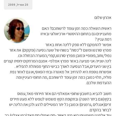
20 אפריל, 2009
אהרון שלום
ראשית השאלה כמה זמן עומד לרשותכם? האם
מתעניינים גם בתחום ההיסטורי-ארכיאולוגי ובאיזו
רמת עניין ?
אפשר להתמקם ללא ספק ללינה אחת באזור
מפרץ סורנטו ומשם ל"כסות" בטווח של שעה נסיעה (ופקקים) את אזור
נפולי,ווזוב,פומפיי וכמובן מפרץ סורנטו,קפרי,המערה הכחולה וכו.
לינה שנייה אני מציעה באזור מפרץ אמלפי- אמנם המרחקים יחסית קצרים
בין שני היעדים,אבל הנסיעה לאורך כבישי החוף מפותלת להפליא .
אפשרות נוספת היא להרחיב אל מאטרה ובתי הסאסי,או גם לאזור נפת
פוליה, תלוי כמובן כמה זמן עומד לרשותכם ,מה תחומי העיניין ומה
ההעדפות שלכם.
חשוב להביא בחשבון שחופי אמאלפי הם אזור תיירותי מאד,עמוס
בקיץ(וגם ביתר השנה) ובתקופת הקיץ משמש לנופש ללא מעט תיירים
זרים(אנגלים ,גרמנים) וכמובן כל יתר המטיילים לרגע ולכן את הלינה יש
לבחור בהקדם.
עוד אלמנט משמעותי הוא מזג האוויר -חם,ואפילו חם מאד(כמו אצלנו) כך