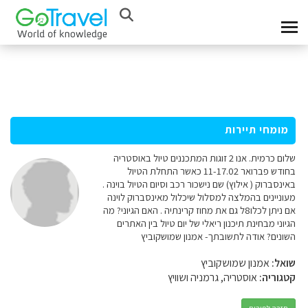
מומחי תיירות
שלום כרמית. אנו 2 זוגות המתכננים טיול באוסטריה
בחודש פברואר 11-17.02 כאשר התחלת הטיול
באינסברוק ( אילוץ) שם נישכור רכב וסיום הטיול בוינה .
מעוניינים בהמלצה למסלול שיכלול מאינסברוק לוינה
אם ניתן לכלו8ל גם את מחוז קרינתיה . האם הגיוני? מה
הגיוני מבחינת תיכנון ריאלי של יום טיול בין האתרים
השונים? אודה לתשובתך- אמנון שמושקוביץ
שואל:
אמנון שמושקוביץ
קטגוריה:
אוסטריה, גרמניה ושוויץ