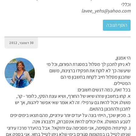
וכללי
lavee_yehs@yahoo.com
30 דצמבר, 2012
הי אמנון,
לא ניתן לתכנן לך מסלול במסגרת הפורום, וכל מי
שיעשה כך לא לוקח את תפקידו ברצינות, משום
שתכנון מסלול חייב לקחת בחשבון מי הם
המטיילים.
בכל זאת, כמה דגשים חשובים:
א. קחו בחשבון שזהו שיאו של החורף, ושיא עונת הסקי, כלומר - קר,
מושלג ויכול להיות גם ערפילי. זה לא אומר שאי אפשר ליהנות, אך יש
לתכנן ולהתכונן בהתאם.
ב. מכיוון שכך, הייתי בונה על יעדים יותר עירוניים, מהם תצאו בימים יפים
לטבע המושלג. אלו יכולים להיות אינסברוק, זלצבורג ווינה.
ג. קירינתיה מקסימה, אני מסכימה עם יחזקאל. אבל בהיעדר מרכז עירוני
שניתן לטייל בו במקומות סגורים בימי שלא ניתן לטייל בחוץ, אני בספק אם