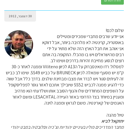
חזרה לפורום
30 דצמבר, 2012
שלום לכם!
אני יודע שרבים מחברי שמכירים ומטיילים
באוסטריה, קרינטיה לא מלהיבה ביותר, אבל דווקא
אני אוהב את חבל הארץ הזה שלא מתויר על ידי
רבים מהישראלים ויש בו מהכל!. התקופה בה אתם
רוצים לנסוע מחייבת זהירות בדרכים ושימו לב.
למסלול: רדו מאינסברוק על הA13 לכיוון Viliteno וממנה לאחר כ-30
ק"מ יש מסעף שמאלה לכיוון BRUNECK על כביש SS49. שימו לב כביש
זה לעיתים סגור ויש לברר את מצבו מבחינת שלגים. בדרך כלל אבל שווה
כדי להגיע ממנה לכביש SS52 שיובילך אתכם לאזור גוסר לפפליסקופל
על השפיצים המחודדים שלו והנוף הסובב אותו ושלדעתי הוא מרהיב
ומעניין במיוחד בצד הדרומי באזור העיירה LESACHTAL ומשם לאזור
האגמים של קארינטיה. משם לגראץ וממנה לוינה.
טיול מהנה
יחזקאל לביא
מחבר המדריכים פולין בעיניים יהודיות וצ'כיה וסלובקיה במבט יהודי