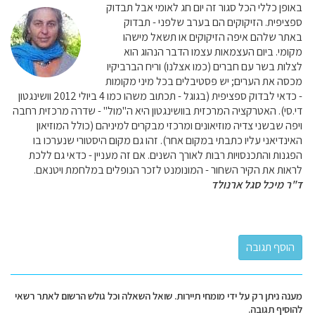
באופן כללי הכל סגור זה יום חג לאומי אבל תבדוק
ספציפית. הזיקוקים הם בערב שלפני - תבדוק
באתר שלהם איפה הזיקוקים או תשאל מישהו
מקומי. ביום העצמאות עצמו הדבר הנהוג הוא
לצלות בשר עם חברים (כמו אצלנו) וריח הברביקיו
מכסה את הערים; יש פסטיבלים בכל מיני מקומות
- כדאי לבדוק ספציפית (בגוגל - תכתוב משהו כמו 4 ביולי 2012 וושינגטון
די.סי). האטרקציה המרכזית בוושינגטון היא ה"מול" - שדרה מרכזית רחבה
ויפה שבשני צדיה מוזיאונים ומרכזי מבקרים למיניהם (כולל המוזיאון
האינדיאני עליו כתבתי במקום אחר). זהו גם מקום היסטורי שנערכו בו
הפגנות והתכנסויות רבות לאורך השנים. אם זה מעניין - כדאי גם ללכת
לראות את הקיר השחור - המונומנט לזכר הנופלים במלחמת ויטנאם.
ד"ר מיכל סגל ארנולד
מענה ניתן רק על ידי מומחי תיירות. שואל השאלה וכל גולש הרשום לאתר רשאי
להוסיף תגובה.