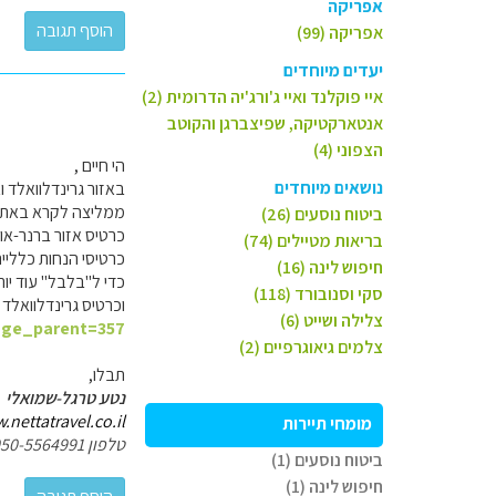
אפריקה
אפריקה (99)
יעדים מיוחדים
איי פוקלנד ואיי ג'ורג'יה הדרומית (2)
אנטארקטיקה, שפיצברגן והקוטב
הצפוני (4)
הי חיים ,
נושאים מיוחדים
באזור גרינדלוואלד 
ממליצה לקרא באתרי
ביטוח נוסעים (26)
כרטיס אזור ברנר-או
בריאות מטיילים (74)
כרטיסי הנחות כללי
חיפוש לינה (16)
כדי ל"בלבל" עוד יות
סקי וסנובורד (118)
וכרטיס גרינדלוואלד
צלילה ושייט (6)
page_parent=357
צלמים גיאוגרפיים (2)
תבלו,
נטע טרגל-שמואלי
nettatravel.co.il/
מומחי תיירות
טלפון 050-5564991
ביטוח נוסעים (1)
חיפוש לינה (1)