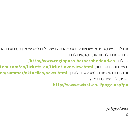
ואנגלברג יש מספר אפשרויות לכרטיסי הנחה כשלכל כרטיס יש את המינוסים והפל
ם הבאים ולבחור את המתאים לכם-
ברלנד-
http://www.regiopass-berneroberland.ch/
ים של חברת הרכבות-
stem.com/en/tickets-en/ticket-overview.html
ר הם גם המציאו כרטיס לאזור לוצרן -
h/en/summer/aktuelles/news.html
 שניתן לרכישה גם בארץ-
http://www.swiss1.co.il/page.asp?
http://www.