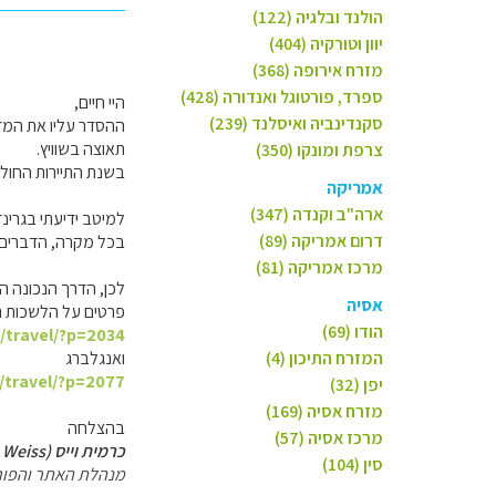
הולנד ובלגיה (122)
יוון וטורקיה (404)
מזרח אירופה (368)
ספרד, פורטוגל ואנדורה (428)
היי חיים,
סקנדינביה ואיסלנד (239)
ההסדר עליו את המדב
תאוצה בשוויץ.
צרפת ומונקו (350)
בשנת התיירות החולפ
אמריקה
ארה"ב וקנדה (347)
למיטב ידיעתי בגרינ
דרום אמריקה (89)
בכל מקרה, הדברים ה
מרכז אמריקה (81)
לכן, הדרך הנכונה ה
אסיה
פרטים על הלשכות הל
הודו (69)
l/travel/?p=2034
המזרח התיכון (4)
ואנגלברג
l/travel/?p=2077
יפן (32)
מזרח אסיה (169)
בהצלחה
מרכז אסיה (57)
כרמית וייס (Carmit Weiss)
סין (104)
מנהלת האתר והפור