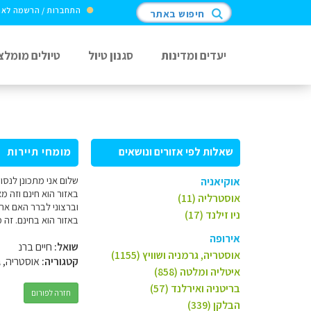
התחברות / הרשמה לא
חיפוש באתר
יעדים ומדינות
סגנון טיול
טיולים מומלצ
שאלות לפי אזורים ונושאים
מומחי תיירות
אוקיאניה
באזור הוא חינם וזה מ
אוסטרליה (11)
וברצוני לברר האם את
ניו זילנד (17)
באזור הוא בחינם. זה מאד משמע
אירופה
שואל:
חיים ברנ
אוסטריה, גרמניה ושוויץ (1155)
קטגוריה:
אוסטריה, ג
איטליה ומלטה (858)
בריטניה ואירלנד (57)
חזרה לפורום
הבלקן (339)