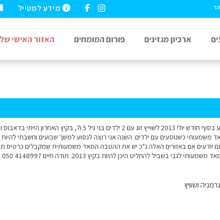
מידע למטייל
תר
ים
ארכיון מגזינים
פורום המומחים
האזור האישי שלי
שלום אני מתכונן לנסוע בסוף חודש יולי 2013 לשוייץ זוג עם 2 יל
אד משמעותי כשנוסעים עם ילדים. השנה אני רוצה לנסוע למשך שבועים וחשבתי להיות 
ם יודעים אם באזורים האלה ג"כ יש את ההטבה המאד משמעותית שמקבלים כרטיס תייר
ותי לגבי בשביל להחליט היכן להיות בקיץ 2013. תודה חיים 4148997 050
רמניה ושוויץ