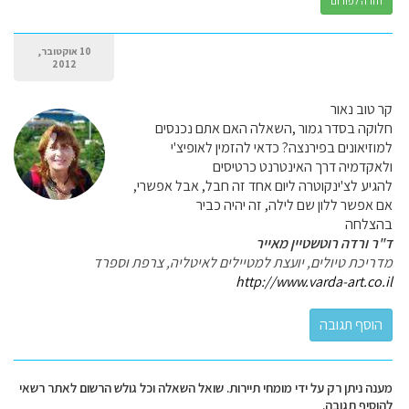
חזרה לפורום
10 אוקטובר,
2012
קר טוב נאור
חלוקה בסדר גמור ,השאלה האם אתם נכנסים
למוזיאונים בפירנצה? כדאי להזמין לאופיצ'י
ולאקדמיה דרך האינטרנט כרטיסים
להגיע לצ'ינקוטרה ליום אחד זה חבל, אבל אפשרי,
אם אפשר ללון שם לילה, זה יהיה כביר
בהצלחה
ד"ר ורדה רוטשטיין מאייר
מדריכת טיולים, יועצת למטיילים לאיטליה, צרפת וספרד
http://www.varda-art.co.il
מענה ניתן רק על ידי מומחי תיירות. שואל השאלה וכל גולש הרשום לאתר רשאי
להוסיף תגובה.