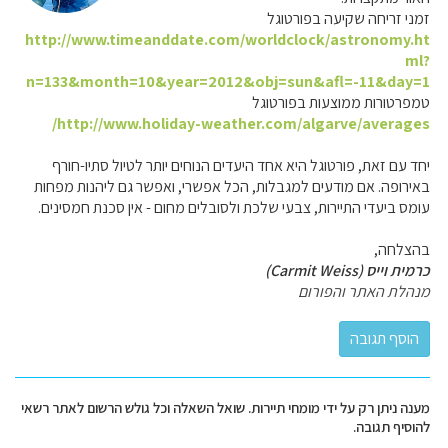
זמני זריחה שקיעה בפורטוגל
http://www.timeanddate.com/worldclock/astronomy.ht
ml?
n=133&month=10&year=2012&obj=sun&afl=-11&day=1
טמפרטורות ממוצעות בפורטוגל
http://www.holiday-weather.com/algarve/averages/
יחד עם זאת, פורטוגל היא אחד היעדים הנוחים יותר לטיול סתיו-חורף
באירופה. אם מודעים למגבלות, הכל אפשרי, ואפשר גם ליהנות מפחות
עומס ביעדי התיירות, צבעי שלכת ולסובלים מחום - אין סכנת חמסינים.
בהצלחה,
כרמית וייס (Carmit Weiss)
מנהלת האתר והפורום
מענה ניתן רק על ידי מומחי תיירות. שואל השאלה וכל גולש הרשום לאתר רשאי
להוסיף תגובה.