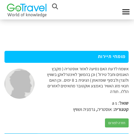
מומחי תיירות
אשמח לדעת האם נסיעה לאזור אוסטריה ( מקבץ
האגמים וחבל טירול ) וכן בהמשך לאינטרלאקן בשוויץ
ולוצרן ולבסוף שופהאוזן ) הגיונית ב 8 ימים.. וכן האם
תנאי מזג האוויר באמצע אוקטובר מתאימים לאזורים
הללו.. תודה
שואל:
a s
קטגוריה:
אוסטריה, גרמניה ושוויץ
חזרה לפורום