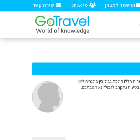
הרשמה למגזין
מי אנחנו
יצירת קשר
רוצים לעשות כמה טיולים רגליים ביערות ברודופי בולגריה באזור כפר בוינובו (Bujnovo). ביערות הללו הולכת גבול בין בולגריה ליוון.
בטעות נתקרב לגבול? נא תגובתכם.