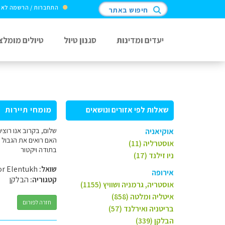
התחברות / הרשמה לא
חיפוש באתר
יעדים ומדינות
סגנון טיול
טיולים מומלצ
שאלות לפי אזורים ונושאים
מומחי תיירות
אוקיאניה
האם רואים את הגבול 
אוסטרליה (11)
בתודה ויקטור
ניו זילנד (17)
שואל:
Victor Elentukh
אירופה
קטגוריה:
הבלקן
אוסטריה, גרמניה ושוויץ (1155)
איטליה ומלטה (858)
חזרה לפורום
בריטניה ואירלנד (57)
הבלקן (339)