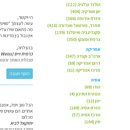
הולנד ובלגיה (122)
יוון וטורקיה (404)
הי ויקטור,
מזרח אירופה (368)
עשה לעצמך "סוויטץ"
ספרד, פורטוגל ואנדורה (428)
מה פתאום שירו עלי
סקנדינביה ואיסלנד (239)
אין גבול בין מדינות ה
צרפת ומונקו (350)
בהצלחה,
אמריקה
כרמית וייס (Carmit Weiss)
ארה"ב וקנדה (347)
מנהלת האתר והפור
דרום אמריקה (89)
מרכז אמריקה (81)
אסיה
הודו (69)
המזרח התיכון (4)
יפן (32)
הכל טוב ויפה, אמנם
מזרח אסיה (169)
אחרים. הם עושים סי
מרכז אסיה (57)
מכלום
סין (104)
יחזקאל לביא
מחבר המדריכים פולי