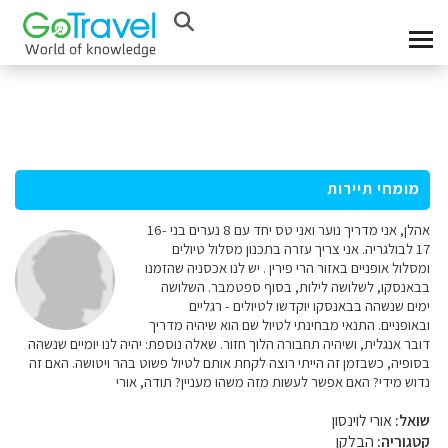
מומחי תיירות
אהלן, אני מדריך נוער ואני טס יחד עם 8 נערים בני 16-
17 לבולגריה. אני צריך עזרה בתכנון מסלול טיולים
ומסלול אופניים באזור הרי פירין . יש לנו אכסניה שהזמנו
בבאנסקו, לשלושה לילות, בסוף ספטמבר. השלושה
ימים שנשהה בבאנסקו יוקדשו לטיולים - רגליים
ובאופניים. התנאי מבחינתי לטיול שם הוא שיהיה מדריך
דובר אנגלית, ושיהיה תחבורה הלוך חזור. שאלה נוספת: יהיה לנו יומיים שנשהה
בסופיה, כשבזמן זה הייתי רוצה לקחת אותם לטיול פשוט בהר ויטושה. האם זה
נדוש מידי? האם אפשר לעשות מזה משהו מעניין? תודה, אורי
שואל:
אורי לוינסון
קטגוריה:
הבלקן