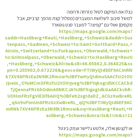
נצלו את המיקום לטיול מזרחה ודרומה
למשל סיבוב לשלושת המעברים (מסלול קצת מהפך קרביים, אבל
מקסים) ואולי גם "קפיצה" למעבר סנט גוטארד
https://maps.google.com/maps?
saddr=Hasliberg+Reuti,+Hasliberg,+Schweiz&daddr=Sus
tenpass,+Gadmen,+Schweiz+to:Saint+Gotthard+Pass,+
Airolo,+Switzerland+to:Furkapass,+Oberwald,+Schweiz+
to:Grimselpass,+Oberwald,+Schweiz+to:Hasliberg+Reuti
,+Hasliberg,+Schweiz&hl=iw&sll=46.65862,8.364825&ss
pn=0.255902,0.672226&geocode=FTIWyQId8EF9ACmRN
k7XV46PRzEa3N9lK1Rmzw%3BFYwHyQIdmuSAACFzi2tOV
rjvein_OYuMCmSFRzFzi2tOVrjveg%3BFYqkxgId5KCCACkd
TjQexnaFRzGhOdmA0NKCJA%3BFXqjxgIdkGaAACkvbR-
UOHmFRzFgViE3if8AHQ%3BFeh2xgIdaDZ_ACGzXwBreRL
_qSn9sPimUn6FRzGzXwBreRL_qQ%3BFTIWyQId8EF9AC
mRNk7XV46PRzEa3N9lK1Rmzw&oq=Hasliberg+Reuti,+H
asliberg,+Schweiz&mra=ls&t=m&z=11
או לקנטון ואלה, אלטש גליישר ועמק בינטל
https://maps.google.com/maps?