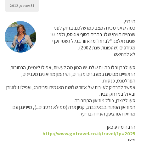
31 אוגוסט, 2012
הי בני,
כמה שאני מכירה מצב כמו שלכם. בדיוק לפני
שנתיים חוויתי שלג בהרים בסוף אוגוסט, ולפני 10
שנים נאלצנו "לברוח" מהאזור בגלל גשמי זעף
מטורפים (שטפונות שנת 2002).
לא להתיאש!
סעו לברן ובלו בה יום שלם. יש המון מה לעשות, אפילו ליומיים, הרחובות
הראשיים מכוסים במעברים מקורים, ויש המון מוזיאונים מעניינים,
הפרלמנט, כנסיות.
אפשר להרחיק לעיירות של אזור שלושת האגמים ופריבורג, ואפילו זולוטורן
ובאזל במרחק סביר.
סעו ללוצרן, כולל מוזיאון התחבורה.
המוזיאון הפתוח בבאלנברג, קניון ארה (ממילא נרטבים...), מיירינגן עם
מוזיאון המרציפן, העיירה בריינץ.
הרבה מידע כאן
http://www.gotravel.co.il/travel/?p=2025
וכאן