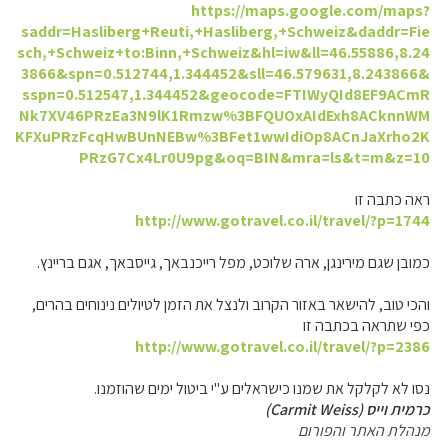
https://maps.google.com/maps?
saddr=Hasliberg+Reuti,+Hasliberg,+Schweiz&daddr=Fie
sch,+Schweiz+to:Binn,+Schweiz&hl=iw&ll=46.55886,8.24
3866&spn=0.512744,1.344452&sll=46.579631,8.243866&
sspn=0.512547,1.344452&geocode=FTIWyQId8EF9ACmR
Nk7XV46PRzEa3N9lK1Rmzw%3BFQUOxAIdExh8ACknnWM
KFXuPRzFcqHwBUnNEBw%3BFet1wwIdiOp8ACnJaXrho2K
PRzG7Cx4Lr0U9pg&oq=BIN&mra=ls&t=m&z=10
ראה כתבה זו
http://www.gotravel.co.il/travel/?p=1744
כמובן שגם מירינגן, ארה שלוכט, מפל רייכנבאך, גייסבאך, אגם בריינץ.
והכי טוב, להישאר באזור הקרוב ולנצל את הזמן לטיולים נינוחים בהרים,
כפי שתראה בכתבה זו
http://www.gotravel.co.il/travel/?p=2386
נסו לא לקלקל את שמנו כישראלים ע"י ביטול ימים שהוזמנו.
כרמית וייס (Carmit Weiss)
מנהלת האתר והפורום