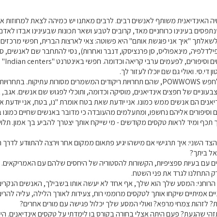
ויה האינדיאנית משותף לאנשים רבים. לרבים מאתנו יש כמיהה לצאת למחוזות אח
פסים בעינינו כרוחניים מאד, קרובים לטבע ושאר תכונות שבעינינו אבדו לאדם
לתך "איך אני פוגשת אותם" היא פשוטה: צאי לארצות הברית, חפשי מרכזים אי
, פילדלפיה, מינאפוליס, סן פרנציסקו, דנבר ואחרות), נסי להתחבר שם לאנשים,
חוגים 
ון די.סי. ואולי גם שם יוכלו לעזור לך.
אופציה נוספת היא לחפש POWWOWS, שהם תחרויות ריקודים המשמרים מסורות 
בעוניים של חפצים אינדיאנים, מוסיקה וכדומה, ותוכלי לפגוש שם אנשים. אגב,
יאנים הם אנשים ממש כמונו. אני יודעת שאת בטח אומרת "נו, בטח, אני יודעת
וסיפורים אליהם נחשפו, ומתעלמים מהעובדה כי מדובר באנשים שחיים כמונו בעו
 תכף ומיד לראות טקסים מקודשים - מי שייקח אותך יצטרך להביע בך אמון. תלוי
צד השני: איך תרגישי אם מישהו יגיע פתאום ממקום אחר וירצה להתוודע לדרך
אל ביתך?
ם עם בעיות ספציפיות, הקשורות להסטוריה של היחסים שלהם עם האמריקאים. פע
 התחלנו לגרד את פני השטח.
 הרוחני: המסע שלך הוא שלך, אף אחד לא יעשה אותו בשבילך, האנשים הנקרים 
יים אמיתיים שיקחו אותך לטקסים מרוממי רוח, צעידות לאורך הלילה, עליה להר
? לזהות צמחי מרפא? ואולי המסע שלך יכלול פגישה עם מורים אחרים?
זהי שהגעת? פעם היתה אצלי בחורה בקורס בו לימדתי על טקסים אינדיאנים. ה