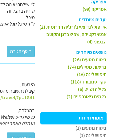
אפריקה
לי. שילחתי אותה ל
אפריקה (99)
שיהיה בהצלחה
מיכל
יעדים מיוחדים
ד"ר מיכל סגל ארנו
איי פוקלנד ואיי ג'ורג'יה הדרומית (2)
אנטארקטיקה, שפיצברגן והקוטב
הצפוני (4)
נושאים מיוחדים
ביטוח נוסעים (26)
בריאות מטיילים (74)
חיפוש לינה (16)
סקי וסנובורד (118)
הי רעות,
צלילה ושייט (6)
קיבלת תשובה מהמומ
צלמים גיאוגרפיים (2)
l/travel/?p=1841
בהצלחה,
כרמית וייס (Carmit Weiss)
מומחי תיירות
מנהלת האתר והפור
ביטוח נוסעים (1)
חיפוש לינה (1)