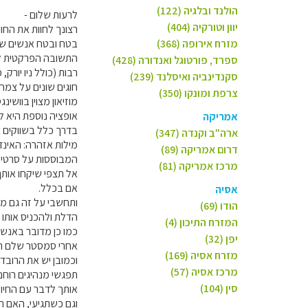
הולנד ובלגיה (122)
לרעות שלום -
יוון וטורקיה (404)
רצונך לחוות את החו
מזרח אירופה (368)
בטח ובטח אנשים שנת
התשובה הפרקטית לשא
ספרד, פורטוגל ואנדורה (428)
רבות (כולל ניו יורק
סקנדינביה ואיסלנד (239)
צרפת ומונקו (350)
מוזיאון מצוין בוושינגט
אמריקה
בדרך כלל בשווקים צ
ארה"ב וקנדה (347)
מילות אזהרה: האינד
דרום אמריקה (89)
המבוססות על סרטים 
מרכז אמריקה (81)
אל תצפי שיקחו אותך
אם בכלל.
אסיה
ותחשבי על זה גם מה
הודו (69)
הדלת ולהכניס אותו 
המזרח התיכון (4)
כמו כן מדובר באנשי
יפן (32)
אחרי סמסטר שלם רק
מזרח אסיה (169)
וכמובן יש את הרובד
מרכז אסיה (57)
תפגשי מנהיגים רוחנ
סין (104)
אותך לדבר עם החיות
וגם כשתגיעי, האם ת