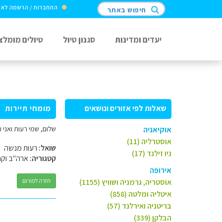
התחברות / הרשמה לא
חיפוש באתר
יעדים ומדינות
סגנון טיול
טיולים מומלצ
שאלות לפי אזורים ונושאים
מומחי תיירות
שלום, שמי רעות ואני 
אוקיאניה
אוסטרליה (11)
שואל:
רעות מנשה
ניו זילנד (17)
קטגוריה:
ארה"ב וקנ
אירופה
אוסטריה, גרמניה ושוויץ (1155)
חזרה לפורום
איטליה ומלטה (858)
בריטניה ואירלנד (57)
הבלקן (339)