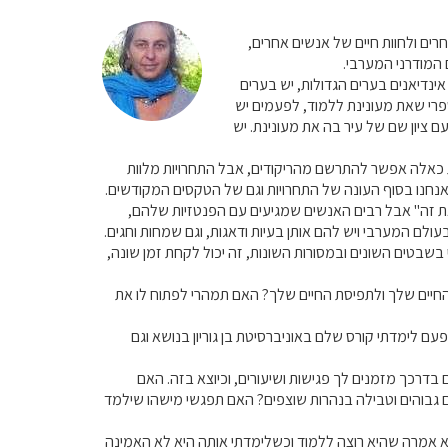
רים ולחוות חיים של אנשים אחרים,
 המודרני המערבי.
נדיאנים בערים הגדולות, יש בערים
 ספרי שאת מעונינת ללמוד, לפעמים יש
שונים על צמחים וסיפורים, לפעמים ערבי קריאה וכדומה. חפשי באינטרנט "Indian centers" עם ציון שם של עיר בה את מעונינת. יש
עתיקות. בתחרויות כאלה אפשר להתרשם מהריקודים, אבל התחרויות מלוות
 אנחנו בסוף העונה של התחרויות וגם של הטקסים המקודשים.
 את זה" אבל רבים האנשים שמגיעים עם הפנטזיות שלהם,
לם המערבי ויש להם אותן בעיות ודאגות, וגם שמחות וחגים.
 בשבטים השונים ובמסורות השונות, זה יכול לקחת זמן שונה,
 החיים שלך ולתפיסת החיים שלך? האם תמהרי לפתוח לו את
ם לימדתי קורס שלם באוניברסיטת בן גוריון בנושא וגם
בדרכך מזמנים לך פגישות ושיעורים, וכיוצא בזה. האם
ים גבוהים וטבילה בנהרות שוצפים? האם תפגשי מישהו שילמד
יא אמרה שהיא רוצה ללמוד וכשלימדתי אותה היא לא האמינה