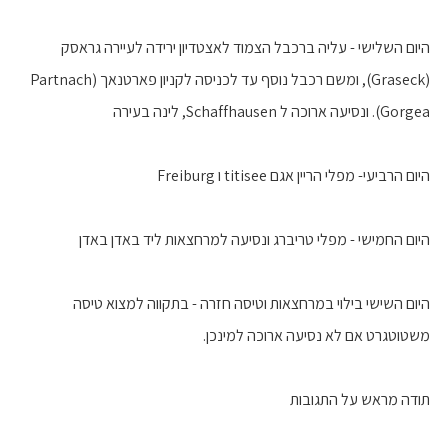
היום השלישי - עליה ברכבל הצמוד לאצטדיון ירידה לעיירה גראסק
(Graseck), ומשם רכבל נוסף עד לכניסה לקניון פארטנאך (Partnach
Gorgea). ונסיעה ארוכה ל Schaffhausen, לינה בעירה
היום הרביעי- מפלי הריין אגם titisee ו Freiburg
היום החמישי - מפלי טריברג ונסיעה למרחצאות ליד באדן באדן
היום השישי בילוי במרחצאות וטיסה חזרה - בתקווה למצוא טיסה
משטוטגרט אם לא נסיעה ארוכה למינכן.
תודה מראש על התגובות