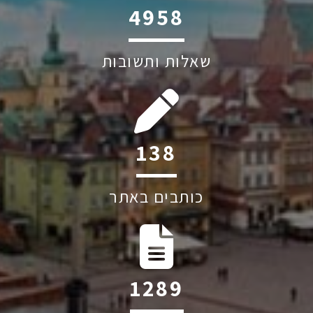
6045
שאלות ותשובות
197
כותבים באתר
1830