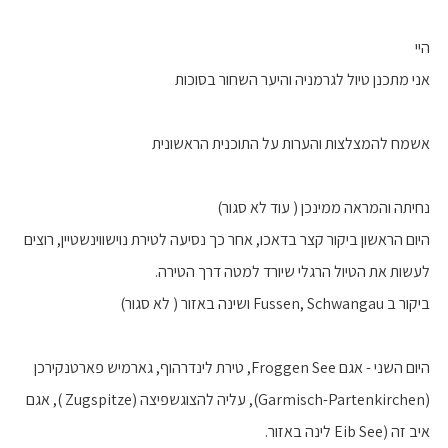
היי
אני מתכנן טיול לגרמניה והיער השחור בסוכות
אשמח להמצלצות והערות על התוכנית הראשונית
נחיתה והמראה ממינכן ( עוד לא סגור)
היום הראשון ביקור קצר בדאכו, אחר כך נסיעה לטירת נוישווינשטיין, רוצים
לעשות את הטיול הרגלי שיורד למטה דרך הטירה.
ביקור ב Fussen, Schwangau ושינה באזור ( לא סגור)
היום השני - אגם Froggen See, טירת לינדרהוף, גארמיש פארטנקירכן
(Garmisch-Partenkirchen), עליה להצוגשפיצה (Zugspitze ), אגם
איב זה (Eib See לינה באזור.