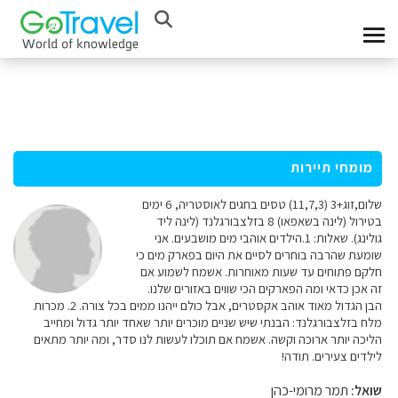
מומחי תיירות
שלום,זוג+3 (11,7,3) טסים בחגים לאוסטריה, 6 ימים
בטירול (לינה בשאפאו) 8 בזלצבורגלנד (לינה ליד
גולינג). שאלות: 1.הילדים אוהבי מים מושבעים. אני
שומעת שהרבה בוחרים לסיים את היום בפארק מים כי
חלקם פתוחים עד שעות מאוחרות. אשמח לשמוע אם
זה אכן כדאי ומה הפארקים הכי שווים באזורים שלנו.
הבן הגדול מאוד אוהב אקסטרים, אבל כולם ייהנו ממים בכל צורה. 2. מכרות
מלח בזלצבורגלנד: הבנתי שיש שניים מוכרים יותר שאחד יותר גדול ומחייב
הליכה יותר ארוכה וקשה. אשמח אם תוכלו לעשות לנו סדר, ומה יותר מתאים
לילדים צעירים. תודה!
שואל:
תמר מרומי-כהן