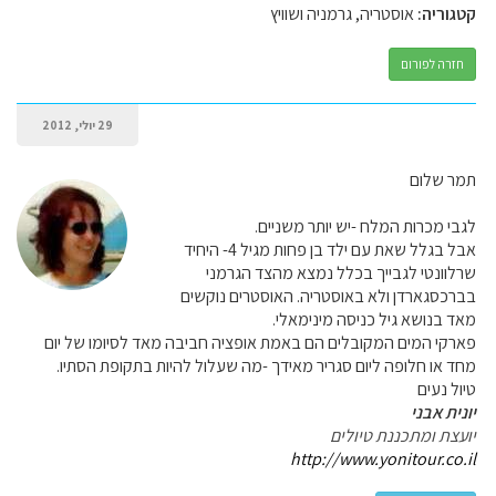
קטגוריה:
אוסטריה, גרמניה ושוויץ
חזרה לפורום
29 יולי, 2012
תמר שלום
לגבי מכרות המלח -יש יותר משניים.
אבל בגלל שאת עם ילד בן פחות מגיל 4- היחיד
שרלוונטי לגבייך בכלל נמצא מהצד הגרמני
בברכסגארדן ולא באוסטריה. האוסטרים נוקשים
מאד בנושא גיל כניסה מינימאלי.
פארקי המים המקובלים הם באמת אופציה חביבה מאד לסיומו של יום
מחד או חלופה ליום סגריר מאידך -מה שעלול להיות בתקופת הסתיו.
טיול נעים
יונית אבני
יועצת ומתכננת טיולים
http://www.yonitour.co.il