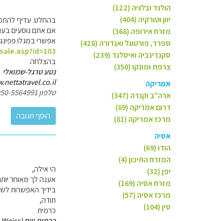
הולנד ובלגיה (122)
יוון וטורקיה (404)
בהחלט. עדיף להתמק
אם אתם נוסעים בעונ
מזרח אירופה (368)
אפשרי במגלו פפינגו,
ספרד, פורטוגל ואנדורה (428)
/sale.asp?id=103
סקנדינביה ואיסלנד (239)
בהצלחה
צרפת ומונקו (350)
נטע טרגל-שמואלי
nettatravel.co.il/
אמריקה
טלפון 050-5564991
ארה"ב וקנדה (347)
דרום אמריקה (89)
מרכז אמריקה (81)
אסיה
הודו (69)
המזרח התיכון (4)
הי אילה,
יפן (32)
אענה לך מאוחר יותר
מזרח אסיה (169)
בידיך האפשרות לשאו
מרכז אסיה (57)
תודה,
סין (104)
כרמית
כרמית וייס (Carmit Weiss)