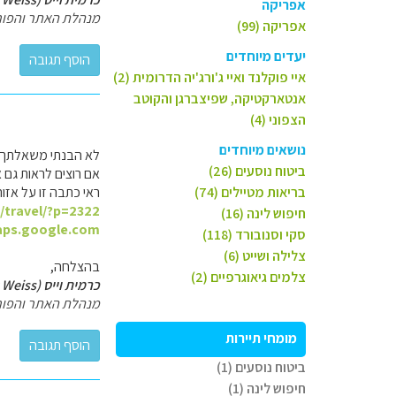
אפריקה
מנהלת האתר והפור
אפריקה (99)
יעדים מיוחדים
איי פוקלנד ואיי ג'ורג'יה הדרומית (2)
אנטארקטיקה, שפיצברגן והקוטב
הצפוני (4)
נושאים מיוחדים
לא הבנתי משאלתך האם 4 ימים רק לזגוריה או לצפון יוון בכלל. זה משנה את התמונה, כי זגוריה היא רק
ביטוח נוסעים (26)
אם רוצים לראות גם א
בריאות מטיילים (74)
ראי כתבה זו על אזור
l/travel/?p=2322
חיפוש לינה (16)
aps.google.com
סקי וסנובורד (118)
צלילה ושייט (6)
בהצלחה,
צלמים גיאוגרפיים (2)
כרמית וייס (Carmit Weiss)
מנהלת האתר והפור
מומחי תיירות
ביטוח נוסעים (1)
חיפוש לינה (1)