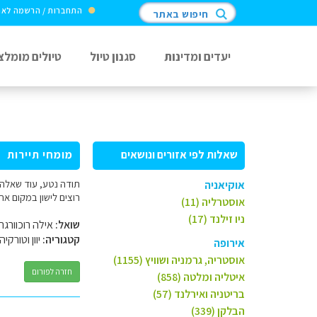
התחברות / הרשמה לא
חיפוש באתר
יעדים ומדינות
סגנון טיול
טיולים מומלצ
שאלות לפי אזורים ונושאים
מומחי תיירות
תודה נטע, עוד שאלה. 
אוקיאניה
רוצים לישון במקום אח
אוסטרליה (11)
ניו זילנד (17)
שואל:
אילה רוכוורגר
קטגוריה:
יוון וטורקיה
אירופה
אוסטריה, גרמניה ושוויץ (1155)
חזרה לפורום
איטליה ומלטה (858)
בריטניה ואירלנד (57)
הבלקן (339)