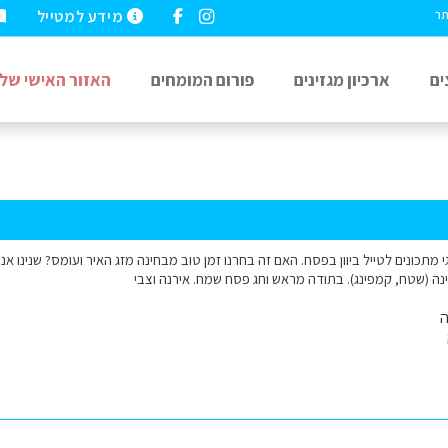
מידע למטייל
תר
ים
ארכיון מגזינים
פורום המומחים
האזור האישי שלי
גי מתכונים לטייל ביוון בפסח. האם זה בחרנו זמן טוב מבחינה מזג האיר ועומס? שנינו 
נה (שטח, קמפינג). בתודה מראש וחג פסח שמח. אירנה וצבי
ה