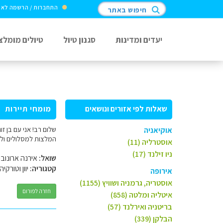
התחברות / הרשמה לא
חיפוש באתר
יעדים ומדינות
סגנון טיול
טיולים מומלצ
שאלות לפי אזורים ונושאים
מומחי תיירות
שלום רב! אני עם בן זו
אוקיאניה
המלצות למסלולים ולי
אוסטרליה (11)
ניו זילנד (17)
שואל:
אירנה ארונוב
קטגוריה:
יוון וטורקיה
אירופה
אוסטריה, גרמניה ושוויץ (1155)
חזרה לפורום
איטליה ומלטה (858)
בריטניה ואירלנד (57)
הבלקן (339)