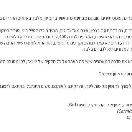
ינת עומס תיירים. טוב גם מבחינת מזג אוויר ברוב יוון, מלבד באזורים ההרריים ב
הרריים, גם בדרום וגם בצפון, אינם מאד גדולים, תמיד תוכלו לטייל בימי סגריר במקו
הרי טאיטוס, המגיעים לגובה 2,400 מ' ונמצאים בחצי הא פלופונס.
ה למנזרים היא לגברים בלבד.
א את סדרת המאמרים שיש פה באתר על כל חלקיה של יוון ואז, לפי מסגרת הזמן 
>> יוון Greece
כל צורך להזמין מקומות לינה, זה רק יגביל אותכם. פשוט תתגלגלו בהתאם לרצונכם
ה, צפון אמריקה וסקי ב GoTravel.
ום