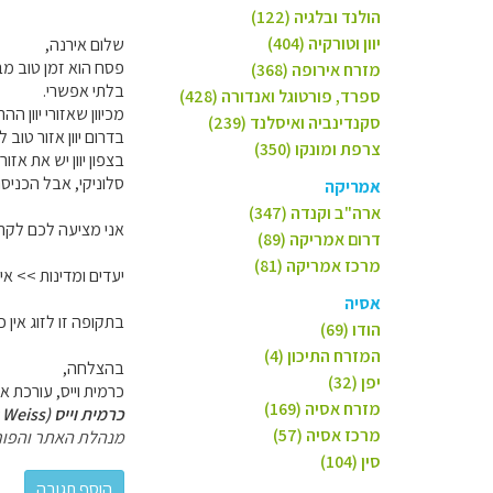
הולנד ובלגיה (122)
יוון וטורקיה (404)
שלום אירנה,
פסח הוא זמן טוב מבח
מזרח אירופה (368)
בלתי אפשרי.
ספרד, פורטוגל ואנדורה (428)
מכיוון שאזורי יוון ה
סקנדינביה ואיסלנד (239)
בדרום יוון אזור טוב לטרקים הם 
צרפת ומונקו (350)
סלוניקי, אבל הכניס
אמריקה
ארה"ב וקנדה (347)
אני מציעה לכם לקרו
דרום אמריקה (89)
מרכז אמריקה (81)
יעדים ומדינות >> אירופה 
אסיה
בתקופה זו לזוג אין 
הודו (69)
המזרח התיכון (4)
בהצלחה,
יפן (32)
כרמית וייס, עורכת אירופ
מזרח אסיה (169)
כרמית וייס (Carmit Weiss)
מרכז אסיה (57)
מנהלת האתר והפור
סין (104)