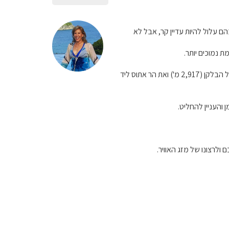
הם עלול להיות עדיין קר, אבל לא
מת נמוכים יותר.
בצפון יוון יש את אזור זגוריה, הרים לא מאד גבוהים וקניונים מרשימים, את הר אולימפוס שיאן הגובה של הבלקן (2,917 מ') ואת הר אתוס ליד
והעניין להחליט.
 ולרצונו של מזג האוויר.