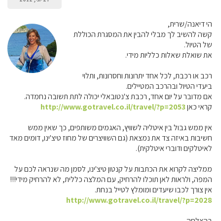
הי דיאנה/שרית,
קשה להשיב לך מבלי להבין את המסגרת הכוללת
של הטיול.
את שואלת שאלות כלליות מידי.
רכב או רכבת, לכל אחד יתרונות וחסרונות, ותלוי
ביעדי הטיול ובהרכב המטיילים.
אם מדובר על יום אחד, רכבת צ'נטובאלי יכולה לתת תשובה נחמדה.
קראי כאן
http://www.gotravel.co.il/travel/?p=2053
אין ממש גבול בין איטליה לשוויץ, האגמים משותפים, כך שאין ממש
חשיבות באיזה צד את נמצאת (גם השוויצרים של מחוז טיצ'ינו, דומים מאד
לאיטלקים ודוברי איטלקית).
ממליצה לקרוא את הכתבות על קנטון טיצ'ינו, לסמן מה שנראה לכם על
המפה, ולראות לאן תוכלו להרחיק, עם המלצה כללית, לא להרחיק מידי!!!
אין צורך לכבו שיעדים ומומלץ לטייל בנחת.
http://www.gotravel.co.il/travel/?p=2028
בהצלחה