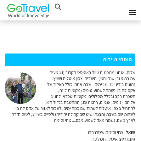
מומחי תיירות
שלום, אנחנו מתכננים טיול באוגוסט הקרוב (זוג צעיר
עם בת 3 ובן שנה וחצי) והיעדים: צפון איטליה ושוייץ.
נתונים בידינו 10-12 ימים - שבת אחת. כולל האיזור של
אקס לה בן. נשמח לשמוע טיפים (מקומות לינה,
השכרת רכב ובכלל מסלולים ומקומות שכדאי להגיע
אליהם - נופים, אגמים, רחצה וכו'.) המחשבה בגדול היא
להתחיל בצפון איטליה לשהות שם כמה ימים, לעבור לאזור של אקס לה בן-
לשהות שם בשבת (הבנתי שיש שם קהילה יהודית) ולסיים בשוויץ, לטוס חזרה
לארץ משם. נשמח מאד לשמוע מכם.... צחי וסימה
שואל:
צחי וסימה שטרנברג
קטגוריה:
איטליה ומלטה