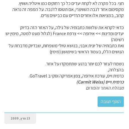
חצי. בכל מקרה לא לקחת יעדים כל כך רחוקים כמו איטליה ושוויץ.
מקסימום אזור ז'נבה השוויצרי, אם תטוסו לז'נבה. על המפה זה נראה
קרוב, במציאות אלו אזורים הרריים עם כבישים צרים.
כדאי לקרוא את שלושת כתבותיה של גילה, על האזור הזה בדיוק
יעדים ומדינות >> אירופה >> צרפת France (לגלול מעט למטה, מימין יש
רשימה)
ואת כתבותיה של יונית אבני, בנושא טיולי משפחות, שבדיוק מדברות על
הנושים הללו, בעמוד הראשי בשימושון (מימין)
נשמח לעזור לכם יותר ברגע שתתמקדו על אזור.
בהצלחה,
כרמית וייס, עורכת אירופה, צפון אמריקה וסקי ב GoTravel.
כרמית וייס (Carmit Weiss)
מנהלת האתר והפורום
13 מרץ, 2009