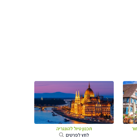
ור
תכנון טיול להונגריה
לחץ לפרטים