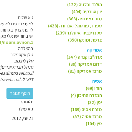
הולנד ובלגיה (122)
יוון וטורקיה (404)
גיא שלום
מזרח אירופה (368)
לצערי טרקים לא עשי
ספרד, פורטוגל ואנדורה (428)
לדעתי צריך בקתות ו
סקנדינביה ואיסלנד (239)
יש בחור ישראלי מקס
צרפת ומונקו (350)
!/noam.avnon.1
בהצלחה
אמריקה
גולן אקספלור
ארה"ב וקנדה (347)
גולן לובנוב
דרום אמריקה (89)
מנהל חברת יעדים|Destinations
מרכז אמריקה (81)
yeadimtravel.co.il/
דוא"ל: golan@yeadimtravel.co.il
אסיה
הודו (69)
המזרח התיכון (4)
תגובות:
יפן (32)
גיא פילו
מזרח אסיה (169)
מרכז אסיה (57)
21 יוני, 2012
סין (104)