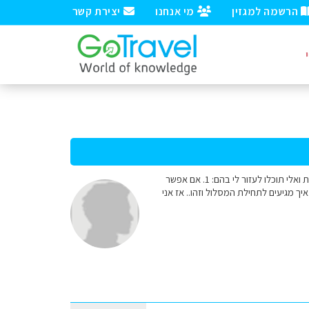
הרשמה למגזין
מי אנחנו
יצירת קשר
שלום, אני ושני חברים רוצים לנסוע לטרק ברכס פגראש ברומניה במהלך הקיץ ויש מספר דברים שרציתי לדעת ואלי תוכלו לעזור לי בהם: 1. אם אפשר
ת ביולי אוגוסט טיולים באיזור 2. אם אפשר לישון באוהלים או שצריך בבקתות, ואם צריך להזמין מראש 3. איך מגיעים לתחילת המסלול וזהו.. אז אני