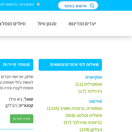
התחברות / הרשמה לא
חיפוש באתר
יעדים ומדינות
סגנון טיול
טיולים מומלצ
שאלות לפי אזורים ונושאים
מומחי תיירות
אוקיאניה
אוסטרליה (11)
אשמח לקצת עזרה ופתו
ניו זילנד (17)
שואל:
גיא פילו
אירופה
קטגוריה:
הבלקן
אוסטריה, גרמניה ושוויץ (1155)
איטליה ומלטה (858)
חזרה לפורום
בריטניה ואירלנד (57)
הבלקן (339)