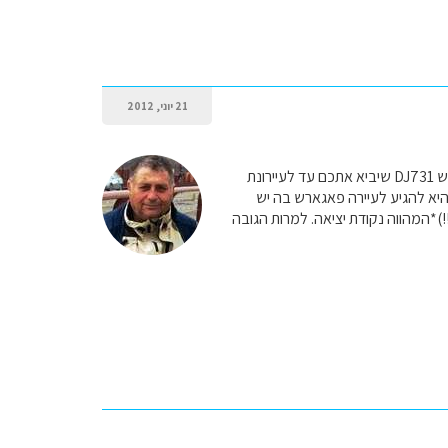
21 יוני, 2012
השאלה היא מהיכן אתם מגיעים לרכסים המולדאביים? אני מניח שמכיוון בוקרשט. אשר על כן יש כביש DJ731 שיביא אתכם עד לעיירונת
ות אחרת היא להגיע לעיירה פאגארש בה יש
)*המהווה נקודת יציאה. למרות הגובה