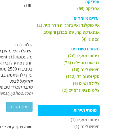
אפריקה
תודה
אפריקה (99)
יעדים מיוחדים
איי פוקלנד ואיי ג'ורג'יה הדרומית (2)
אנטארקטיקה, שפיצברגן והקוטב
הצפוני (4)
שלום לכם
נושאים מיוחדים
ביטוח נוסעים (26)
בריאות מטיילים (74)
תחנת מידע לגבי האז
בסביבות 2500 מטר רוב המסלולים באזור הם ביערות ובמתלולים אבל לענ"ד הנוף די חדגוני
חיפוש לינה (16)
עדיף להשתמש בבקתה
סקי וסנובורד (118)
יחזקאל לביא
צלילה ושייט (6)
מחבר המדריכים פולי
צלמים גיאוגרפיים (2)
yehs@yahoo.com
מומחי תיירות
ביטוח נוסעים (1)
חיפוש לינה (1)
מענה ניתן רק על ידי 