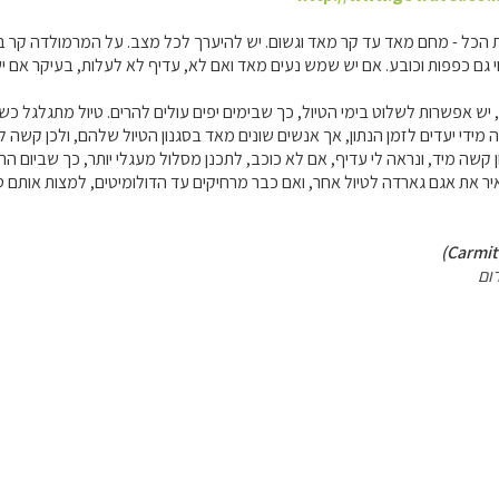
יות הכל - מחם מאד עד קר מאד וגשום. יש להיערך לכל מצב. על המרמולדה קר ב
וי גם כפפות וכובע. אם יש שמש נעים מאד ואם לא, עדיף לא לעלות, בעיקר אם יש
 יש אפשרות לשלוט בימי הטיול, כך שבימים יפים עולים להרים. טיול מתגלגל כשל
ידי יעדים לזמן הנתון, אך אנשים שונים מאד בסגנון הטיול שלהם, ולכן קשה ל
קשה מיד, ונראה לי עדיף, אם לא כוכב, לתכנן מסלול מעגלי יותר, כך שביום הרא
את אגם גארדה לטיול אחר, ואם כבר מרחיקים עד הדולומיטים, למצות אותם טוב
ום