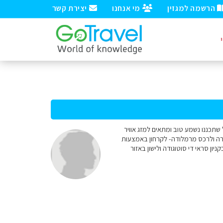
הרשמה למגזין
מי אנחנו
יצירת קשר
האם המסלול שתכננו נשמע טוב ומתאים למזג אוויר
 טורה ולרכס מרמלודה- לקרחון באמצעות
ון סראי די סוטוגודה ולישון באזור