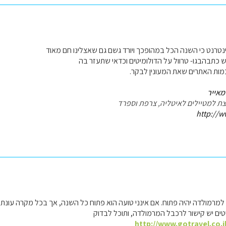
ינטרנט כי השנה הכל במהופכך ויורד גשם גם שאצלינו חם מאוד
 כתבהבגו- טרוול על הדולומיטים וכדאי שתעזר בה
מות האתרים שאת המעונין לבקר.
מאייר
עצת למטיילים לאיטליה, צרפת וספרד
http://w
מרמולדה יהיה פתוח. אם אינני טועה הוא פתוח כל השנה, אך בכל מקרה עונת ה
ים יש קישור לרכבל המרמולדה, ותוכל לבדוק
http://www.gotravel.co.i