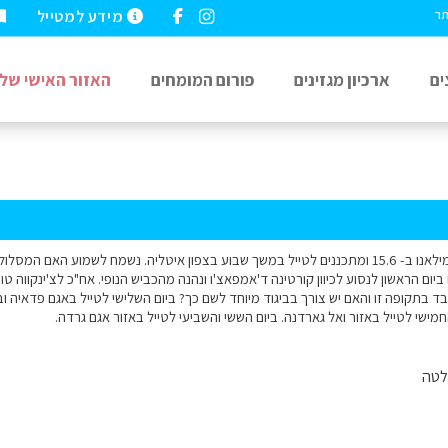
מידע למטייל
תר
ים
ארכיון מגזינים
פורום המומחים
האזור האישי שלי
שלום רב, אנו טסים למילאנו ב- 15.6 ומתכננים לטייל במשך שבוע בצפון איטליה. נשמח לשמוע 
ם ביום הראשון לנסוע לכיוון קורטינה ד'אמפאצ'ו ונהנה מהכביש הנופי. אח"כ לצ'ינקווה
 בתקופה זו והאם יש צורך בביגוד מיוחד לשם כך? ביום השלישי לטייל באגם פדאיה ובקני
החמישי לטייל באזור ואל גארדנה. ביום הששי והשביעי לטייל באזור אגם גרדה.
לטה