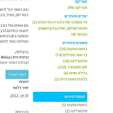
אפריקה
אפריקה (99)
מזג האוויר יכול לה
ביגוד חם, מעיל, ורצ
יעדים מיוחדים
איי פוקלנד ואיי ג'ורג'יה הדרומית (2)
אם עושים טיול כוכב,
אנטארקטיקה, שפיצברגן והקוטב
לטעמי בחרתם הרבה מ
הצפוני (4)
הנסיעה ביום הראשון 
ממליצה מאד להשאיר 
נושאים מיוחדים
ביטוח נוסעים (26)
בהצלחה,
בריאות מטיילים (74)
כרמית וייס (Carmit Weiss)
חיפוש לינה (16)
מנהלת האתר והפור
סקי וסנובורד (118)
צלילה ושייט (6)
צלמים גיאוגרפיים (2)
תגובות:
יאיר דלאוי
10 יוני, 2012
מומחי תיירות
ביטוח נוסעים (1)
חיפוש לינה (1)
הי כרמית