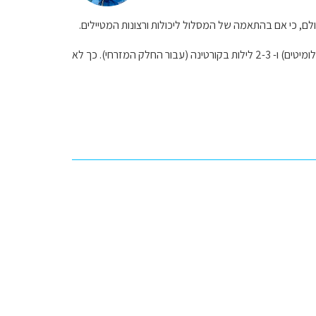
, כי אם בהתאמה של המסלול ליכולות ורצונות המטיילים.
תוכלו לחלק לשני לילות בבולצאנו, 2-3 לילות בעמק גארדנה או פאסה (עבור החל קהמרכזי של הדולומיטים) ו- 2-3 לילות בקורטינה (עבור החלק המזרחי). כך לא