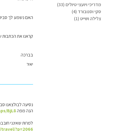
מדריכי ויועצי טיולים (33)
סקי וסנובורד (4)
האם נשמע לך סביר י
צלילה ושייט (1)
קראנו את הכתבות שכתב
בברכה
יאיר
נסיעה לבולצאנו סביר
הנה מפה
aps/BjL8
למרות שאינני חובבת כתבות
l/travel/?p=2066