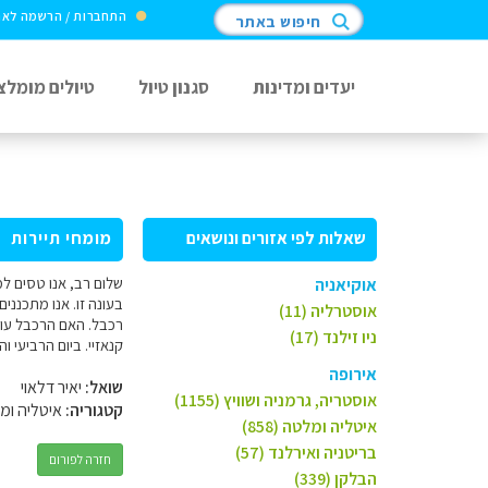
התחברות / הרשמה לא
חיפוש באתר
יעדים ומדינות
סגנון טיול
טיולים מומלצ
שאלות לפי אזורים ונושאים
מומחי תיירות
אוקיאניה
בעונה זו. אנו מתכנני
אוסטרליה (11)
רכבל. האם הרכבל עובד
ניו זילנד (17)
קנאזיי. ביום הרביעי ו
אירופה
שואל:
יאיר דלאוי
אוסטריה, גרמניה ושוויץ (1155)
קטגוריה:
איטליה ומ
איטליה ומלטה (858)
בריטניה ואירלנד (57)
חזרה לפורום
הבלקן (339)