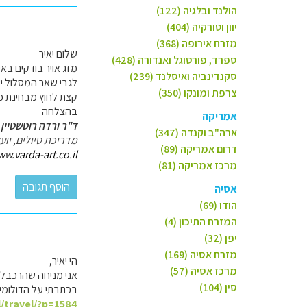
הולנד ובלגיה (122)
יוון וטורקיה (404)
מזרח אירופה (368)
שלום יאיר
ספרד, פורטוגל ואנדורה (428)
מזג אויר בודקים בא
סקנדינביה ואיסלנד (239)
לגבי שאר המסלול יש
צרפת ומונקו (350)
קצת לחוץ מבחינת כ
בהצלחה
אמריקה
ד"ר ורדה רוטשטיין 
ארה"ב וקנדה (347)
מדריכת טיולים, יו
דרום אמריקה (89)
ww.varda-art.co.il
מרכז אמריקה (81)
אסיה
הודו (69)
המזרח התיכון (4)
יפן (32)
מזרח אסיה (169)
הי יאיר,
מרכז אסיה (57)
אני מניחה שהרכבל ל
סין (104)
בכתבתי על הדולומיט
l/travel/?p=1584