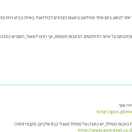
ותר לנסוע ביום אחד ממילאנו בשעות הצהרים לבולזאנו? באיזה כביש היית ממ
תם על איזור הדולמטים. הכתבות מקיפות, אך רצינו לשאול, האם יש כתבה או המלצות על 
ה יותר.
http://goo.gl/m
 מסלול, יש כתבה על מסלול מעגלי בן 6 שלבים, מקנציי וחזרה
http://www.gotravel.co.i