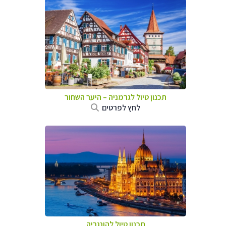
תכנון טיול לגרמניה
–
היער השחור
לחץ לפרטים
תכנון טיול להונגריה