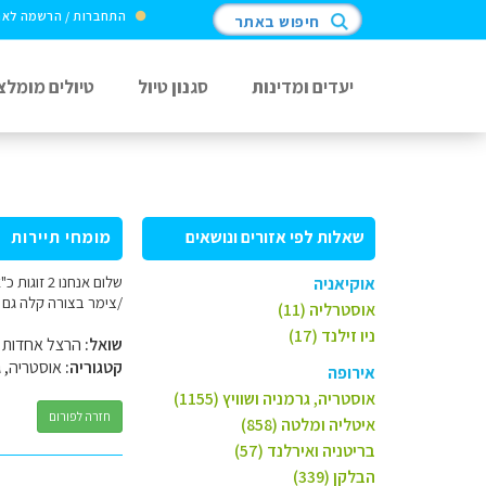
התחברות / הרשמה לא
חיפוש באתר
יעדים ומדינות
סגנון טיול
טיולים מומלצ
שאלות לפי אזורים ונושאים
מומחי תיירות
אוקיאניה
/צימר בצורה קלה גם 
אוסטרליה (11)
ניו זילנד (17)
שואל:
הרצל אחדות
קטגוריה:
אוסטריה, ג
אירופה
אוסטריה, גרמניה ושוויץ (1155)
חזרה לפורום
איטליה ומלטה (858)
בריטניה ואירלנד (57)
הבלקן (339)