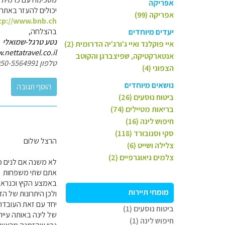
אפריקה
יכולים להעזר באתר של Bed and Breakfast ה
אפריקה (99)
tp://www.bnb.ch/
בהצלחה,
יעדים מיוחדים
נטע טרגל-שמואלי
איי פוקלנד ואיי ג'ורג'יה הדרומית (2)
nettatravel.co.il/
אנטארקטיקה, שפיצברגן והקוטב
טלפון 050-5564991
הצפוני (4)
נושאים מיוחדים
ביטוח נוסעים (26)
בריאות מטיילים (74)
חיפוש לינה (16)
סקי וסנובורד (118)
הרצל שלום
צלילה ושייט (6)
צלמים גיאוגרפיים (2)
לא משנה אם לנים כו
אתם שתי משפחות
באמצע הקיץ וכנראה
מומחי תיירות
ולכן היתרונות של הז
יחד עם זאת העובדה
ביטוח נוסעים (1)
של לינה באותה עייר
חיפוש לינה (1)