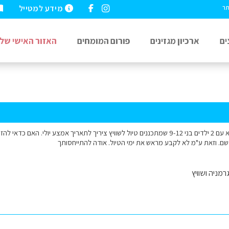
מידע למטייל
תר
ים
ארכיון מגזינים
פורום המומחים
האזור האישי שלי
שלום אנחנו 2 זוגות כ"א עם 2 ילדים בני 9-12 שמתכננים טיול לשוויץ ציריך לתאריך אמצע יול
שם. וזאת ע"מ לא לקבע מראש את ימי הטיול. אודה להתייחסותך
רמניה ושוויץ