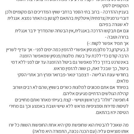
המקומיים לסקי.
בעניין ההדרכה - ברוב בתי הספר ברחבי שוויץ המדריכים הם מקומיים ולכן
דוברי גרמנית/צרפתית/איטלקית בהתאם לקנטון בו האתר נמצא. אנגלית
לא שגורה בפיהם
וגם אם תבקשו הדרכה באנגלית,אין הבטחה שהמדריך ידבר אנגלית
ברורה וטובה -
אך תמיד אפשר לקוות :-)
3.בעיקרון,כל מלון/פנסיון אפשרי להזמין כמה ימים לפני - אך עדיף לשריין
הרבה קודם כדי ללכת על בטוח. מלונות/פנסיון שמאפשר הזמנה
באינטרנט בדרך כלל מאפשר גם ביטול ההזמנה עד יום לפני ללא דמי
ביטול, כך שבכל זאת, כן שווה להזמין מראש.
בחודשי עונת הגלישה - דצמבר ינואר-פברואר ומרץ רוב אתרי הסקי
מלאים.
במיוחד אם אתם מכוונים למלונות כשרים בשוויץ,שהם לא רבים ושרוב
קהילת הגולשים הדתיים מגיעים אליהם.
4.חופשה "זולה" בין ראשון ושישי - קצת בעייתי מאחר ואתם מחוייבים
לטיסות סדירות וספציפיות מראש ללא שישי ושבת באמצע וכך גם מחירי
הטיסה יהיו בהתאם.
מה שאוכל להבטיח הוא שחופשת סקי היא אחת החופשות השוות כל יורו
אותו מוציאים עליה (עם הכנה נכונה, התמורה היא מלאה)