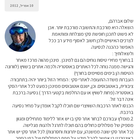
10 אפריל, 2012
שלום אברהם,
השאלה היא מורכבת והתשובה מורכבת יותר. אכן
לא פשוט לתכנן חופשת סקי מוצלחת ומותאמת
לצרכים האישיים ולכן חשוב לאסוף מידע רב ככל
האפשר כהכנה לנסיעה.
ולשאלותיך :
1.בחורף מחירי טיסות נוחים הם גם למינכן . מינכן מהווה מרכז מאחר
והגישה ממנה נוחה לכל האתרים באוסטריה ולכמה אתרים בשוויץ (לוורונה
הטיסות הן בימים מסויימים בחורף)
העברות משדה התעופה לאתרי סקי : המחיר הזול ביותר יהיה בתחבורה
ציבורית, באוטובוסים. וכן, ישנם אוטובוסים ממינכן כמעט לכל אתרי הסקי
באוסטריה (פחות לשוויץ או עם החלפות בקטעי הדרך ).נסיעה ברכבת
אינה דבר זול.
הכנסו לאתר הרכבות השוויצרי שם תוכלו לקבל אומדן על מחיר נסיעה
ברכבת.
2.מומלץ עבורכם לבחור אתר סקי בו יש אזור ללימוד מתחילים ומגוון
מספיק של מסלולים כחולים בהם תוכלו לתרגל ולהנות מגלישה.
(כל אתר סקי שונה ממשנהו, עם יתרונות וחסרונות).לכל אתר סקי יש אתר
באינטרנט בו אפשר לקבל מידע על מפת המסלולים ועל בתי הספר