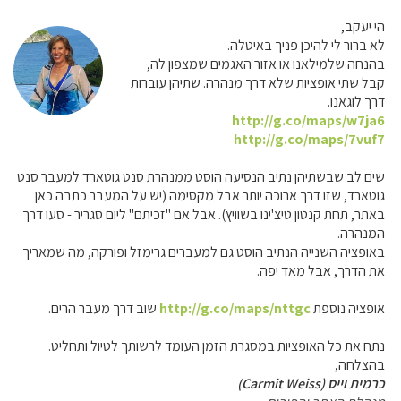
הי יעקב,
לא ברור לי להיכן פניך באיטלה.
בהנחה שלמילאנו או אזור האגמים שמצפון לה,
קבל שתי אופציות שלא דרך מנהרה. שתיהן עוברות
דרך לוגאנו.
http://g.co/maps/w7ja6
http://g.co/maps/7vuf7
שים לב שבשתיהן נתיב הנסיעה הוסט ממנהרת סנט גוטארד למעבר סנט
גוטארד, שזו דרך ארוכה יותר אבל מקסימה (יש על המעבר כתבה כאן
באתר, תחת קנטון טיצ'ינו בשוויץ). אבל אם "זכיתם" ליום סגריר - סעו דרך
המנהרה.
באופציה השנייה הנתיב הוסט גם למעברים גרימזל ופורקה, מה שמאריך
את הדרך, אבל מאד יפה.
אופציה נוספת
http://g.co/maps/nttgc
שוב דרך מעבר הרים.
נתח את כל האופציות במסגרת הזמן העומד לרשותך לטיול ותחליט.
בהצלחה,
כרמית וייס (Carmit Weiss)