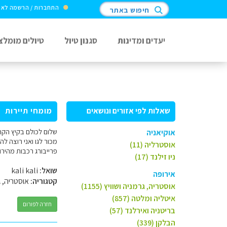
התחברות / הרשמה לא
חיפוש באתר
יעדים ומדינות
סגנון טיול
טיולים מומלצ
שאלות לפי אזורים ונושאים
מומחי תיירות
שלום לכולם בקיץ הקרוב
אוקיאניה
מכור לגו ואני רוצה ל
אוסטרליה (11)
פרייבורג רכבות מהיר
ניו זילנד (17)
שואל:
kali kali
אירופה
קטגוריה:
אוסטריה, ג
אוסטריה, גרמניה ושוויץ (1155)
איטליה ומלטה (857)
חזרה לפורום
בריטניה ואירלנד (57)
הבלקן (339)