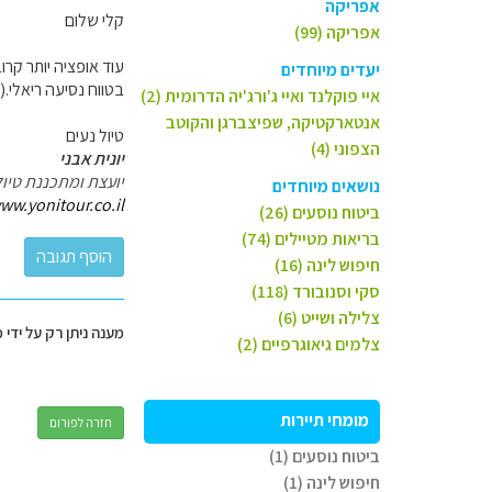
אפריקה
קלי שלום
אפריקה (99)
עוד אופציה יותר קר
יעדים מיוחדים
בטווח נסיעה ריאלי.(Ravensburg Spieleland)
איי פוקלנד ואיי ג'ורג'יה הדרומית (2)
אנטארקטיקה, שפיצברגן והקוטב
טיול נעים
הצפוני (4)
יונית אבני
יועצת ומתכננת טיול
נושאים מיוחדים
ww.yonitour.co.il
ביטוח נוסעים (26)
בריאות מטיילים (74)
חיפוש לינה (16)
סקי וסנובורד (118)
צלילה ושייט (6)
מענה ניתן רק על ידי 
צלמים גיאוגרפיים (2)
מומחי תיירות
חזרה לפורום
ביטוח נוסעים (1)
חיפוש לינה (1)