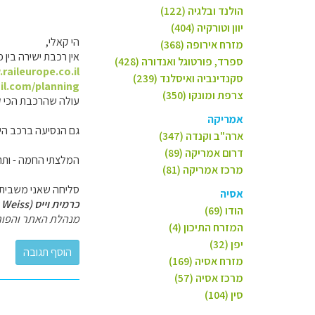
הולנד ובלגיה (122)
יוון וטורקיה (404)
הי קאלי,
מזרח אירופה (368)
אין רכבת ישירה בין
ספרד, פורטוגל ואנדורה (428)
raileurope.co.il
סקנדינביה ואיסלנד (239)
il.com/planning
צרפת ומונקו (350)
עולה שהרכבת הכי קצרה היא 3:45 שעות לכל כיו
אמריקה
גם הנסיעה ברכב היא שלוש 
ארה"ב וקנדה (347)
דרום אמריקה (89)
המלצתי החמה - ותרי
מרכז אמריקה (81)
סליחה שאני משבית
אסיה
כרמית וייס (Carmit Weiss)
הודו (69)
מנהלת האתר והפור
המזרח התיכון (4)
יפן (32)
מזרח אסיה (169)
מרכז אסיה (57)
סין (104)