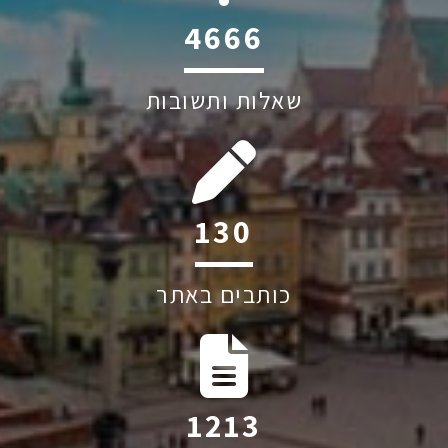
6045
שאלות ותשובות
194
כותבים באתר
1809