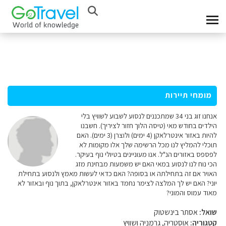
מומחי תיירות
אנחנו זוג בני 34 שמתכננים לנסוע לשבוע לשוויץ בלי
הילדים בחודש מאי (טיסה הלוך חזור לציריך). חשבנו
להיות באזור אינטרלאקן (4 ימים) ולוצרן (3 ימים). האם
תוכלי להמליץ לנו מכל הרשימה שלך אלו מקומות לא
לפספס באזורים הנ"ל. אנו מעוניינים בטיולי נוף בעיקר.
הכי נוח לנו לנסוע במאי האם יש משמעות מבחינת מזג
האויר אם זה בתחילתה או בסופה? האם כדאי לעשות מאמץ ולנסוע בתחילת
יוני? האם יש לך המלצה לצימר נחמד באזור אינטרלאקן, בתוך נוף ובאזור לא
מאוד עמוס והמוני?
שואל:
אסתר בינשטוק
קטגוריה:
אוסטריה, גרמניה ושוויץ