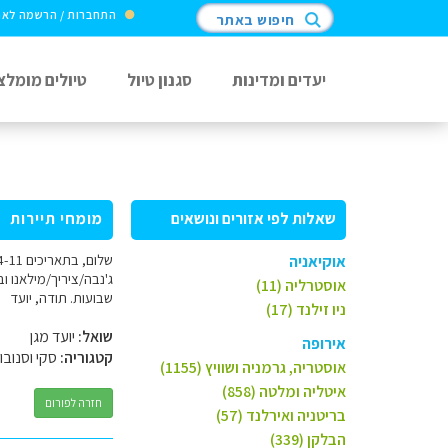
התחברות / הרשמה לא
חיפוש באתר
יעדים ומדינות
סגנון טיול
טיולים מומלצ
שאלות לפי אזורים ונושאים
מומחי תיירות
אוקיאניה
אוסטרליה (11)
שבועות. תודה, יועד
ניו זילנד (17)
שואל:
יועד מגן
אירופה
קטגוריה:
סקי וסנובו
אוסטריה, גרמניה ושוויץ (1155)
איטליה ומלטה (858)
חזרה לפורום
בריטניה ואירלנד (57)
הבלקן (339)