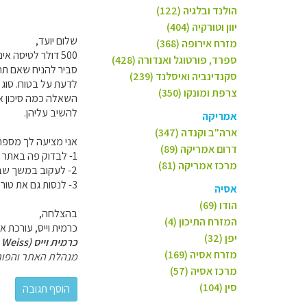
הולנד ובלגיה (122)
יוון וטורקיה (404)
שלום יועד,
מזרח אירופה (368)
500 דולר לטיסה אינו מחיר כל כך יקר כיום לאירופה. אל תשכח שהדולר נמוך יחסית לשנים קודמות.
ספרד, פורטוגל ואנדורה (428)
סביר להניח שאם תחכ
סקנדינביה ואיסלנד (239)
לדעת על בטוח. סוג 
צרפת ומונקו (350)
השאלה כמה סיכון א
להשיב עליהן.
אמריקה
ארה"ב וקנדה (347)
אני מציעה לך מספר 
דרום אמריקה (89)
1- לבדוק פה באתר בקישורים של טיסות זולות (ראשי >> שימושון >> טיסות >> כרטיסי טיסה זולים וחבילות).
מרכז אמריקה (81)
2- לעקוב במשך שבועיים שלושה (או כמה שאתה מוכן לקחת סיכון) ולראות מגמות.
3- לנסות גם את טורינו כיעד אפשרי (לא רחוקה יותר מציריך).
אסיה
הודו (69)
בהצלחה,
המזרח התיכון (4)
כרמית וייס, עורכת אירופ
יפן (32)
כרמית וייס (Carmit Weiss)
מזרח אסיה (169)
מנהלת האתר והפור
מרכז אסיה (57)
סין (104)