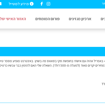
מידע למטייל
תר
ים
ארכיון מגזינים
פורום המומחים
האזור האישי שלי
שלום, בתאריכים 4-11 באפריל אהיה עם אישתי בחופשת סקי בסאאס פה בשויץ. באינטרנט מופיע מספר
ג'נבה/ציריך/מילאנו ובמחירים יקרים מאוד (למעלה מ-500 דולר). השאלה שלי האם 
רד