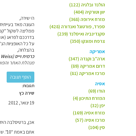
הולנד ובלגיה (122)
יוון וטורקיה (404)
הי שירה,
מזרח אירופה (368)
העונה מאד בעייתית ל
ספרד, פורטוגל ואנדורה (428)
ממליצה לשקול "קפי
סקנדינביה ואיסלנד (239)
בדרככם לפראג (או א
צרפת ומונקו (350)
על כל האופציות הנ"
בהצלחה,
אמריקה
כרמית וייס (Carmit Weiss)
ארה"ב וקנדה (347)
מנהלת האתר והפור
דרום אמריקה (89)
מרכז אמריקה (81)
אסיה
תגובות:
הודו (69)
שירה כץ
המזרח התיכון (4)
19 ינואר, 2012
יפן (32)
מזרח אסיה (169)
מרכז אסיה (57)
אכן, ברטיסלבה היתה
סין (104)
אתם באמת "10". שירה ובני