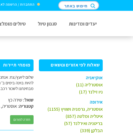
התחברות / הרשמה לא
חיפוש באתר
יעדים ומדינות
סגנון טיול
טיולים מומלצ
שאלות לפי אזורים ונושאים
מומחי תיירות
אוקיאניה
להיות בוינה בימים ב' 
אוסטרליה (11)
מבחינתנו לשכור רכב.
ניו זילנד (17)
שואל:
שירה כץ
אירופה
קטגוריה:
אוסטריה, ג
אוסטריה, גרמניה ושוויץ (1155)
איטליה ומלטה (857)
חזרה לפורום
בריטניה ואירלנד (57)
הבלקן (339)