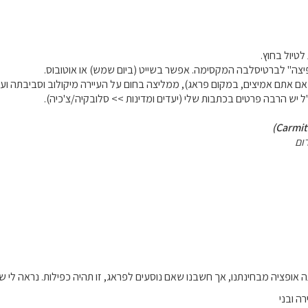
טיול בחוץ.
צה" לברטיסלבה המקסימה. אפשר בשייט (ביום שמש) או אוטובוס.
ם אתם אמיצים, במקום פראג), ממליצה בחום על העיירה מיקולוב וסביבתה ועל 
ל יש הרבה פרטים בכתבות שלי (יעדים ומדינות >> סלובקיה/צ'כיה).
ום
 אופציה מבחינתנו, אך חשבנו שאם נוסעים לפראג, זו תהיה כפילות. נראה לי