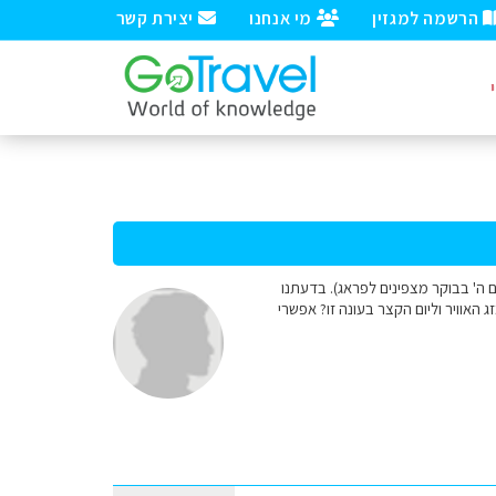
הרשמה למגזין
מי אנחנו
יצירת קשר
מגיעים לוינה ביום א' הקרוב, 22/1, לשהות בת 3 ימים מלאים (ביום ה' בבוקר מצפינים לפראג). בדעתנו
זג האוויר וליום הקצר בעונה זו? אפשרי