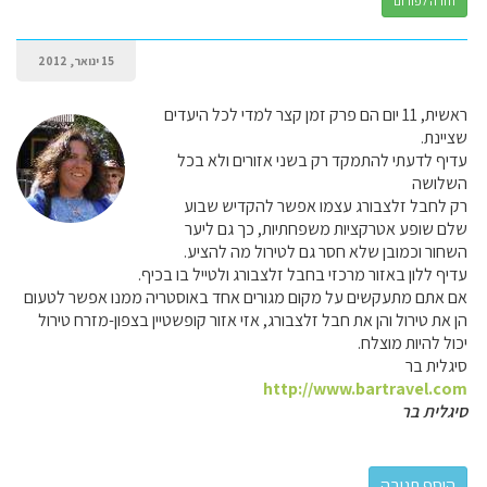
חזרה לפורום
15 ינואר, 2012
ראשית, 11 יום הם פרק זמן קצר למדי לכל היעדים
שציינת.
עדיף לדעתי להתמקד רק בשני אזורים ולא בכל
השלושה
רק לחבל זלצבורג עצמו אפשר להקדיש שבוע
שלם שופע אטרקציות משפחתיות, כך גם ליער
השחור וכמובן שלא חסר גם לטירול מה להציע.
עדיף ללון באזור מרכזי בחבל זלצבורג ולטייל בו בכיף.
אם אתם מתעקשים על מקום מגורים אחד באוסטריה ממנו אפשר לטעום
הן את טירול והן את חבל זלצבורג, אזי אזור קופשטיין בצפון-מזרח טירול
יכול להיות מוצלח.
סיגלית בר
http://www.bartravel.com
סיגלית בר