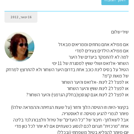
16 ינואר, 2012
שירי שלום
אם ממילא אתם נוחתים וממריאים מבאזל
אם ממילא הילדים צעירים למדי
למה לא להתמקד ביעדים של היער
השחור-אלזאס ושולי שוויץ למסגרת של 11 ימי
הטיול על בסיס לינת כוכב אחת בדרום היער השחור ולא להתרוצץ למרחק
של מאות ק"מ?
או לפצל ל2 לינות -אלזאס והיער השחור
או לפצל ל2 לינות שוויץ והיער השחור
או לפצל ל2 לינות אגם קונסנץ(בחלק הגרמני) והיער השחור?
בקיצור-היות וזו הטיסה הלוך וחזור (על שעות הנחיתה וההמראה שלה!)
מיותר לגמרי להגיע מטיסה זו לאוסטריה.
אבל לשאלתך- חיבור של "כל היעדים" של טירול וזלצבורגלנד בלינה
אחת "מרכזית" תגרום לכם לנסוע כשעתיים אם לא יותר לכל כוון מדי
יום-מיותר להפליא בטיול משפחתי (ובכלל)