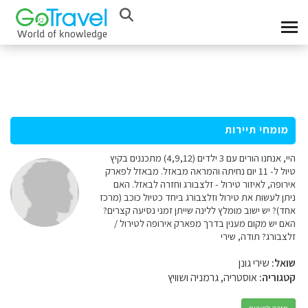
מומחי תיירות
היי, אנחנו הורים עם 3 ילדים (4,9,12) מתכננים בקיץ
טיול ל- 11 יום נחיתה והמראה מבאזל. מבאזל לפארק
אירופה, לאיזור טירול - זלצבורג וחזרה לבאזל. האם
ניתן לעשות את טירול וזלצבורג ביחד כטיול כוכב (מרכז
אחד)? יש ישוב מומלץ ללינה שייתן זמני נסיעה קצרים?
האם יש מקום מענין בדרך מפארק אירופה לטירול /
זלצבורג? תודה, שירי
שואל:
שירי גונן
קטגוריה:
אוסטריה, גרמניה ושוויץ