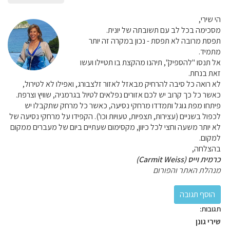
הי שירי,
מסכימה בכל לב עם תשובתה של יונית.
תפסת מרובה לא תפסת - נכון במקרה זה יותר
מתמיד.
אל תנסו "להספיק", תיהנו מהקצת בו תטיילו ועשו
זאת בנחת.
לא רואה כל סיבה להרחיק מבאזל לאזור זלצבורג, ואפילו לא לטירול,
כאשר כל כך קרוב יש לכם אזורים נפלאים לטיול בגרמניה, שוויץ וצרפת.
פיתחו מפת גוגל ותמדדו מרחקי נסיעה, כאשר כל מרחק שתקבלו יש
לכפול בשניים (עצירות, תצפיות, טעויות וכו'). הקפידו על מרחקי נסיעה של
לא יותר משעה וחצי לכל כיוון, מקסימום שעתיים ביום של מעברים ממקום
למקום.
בהצלחה,
כרמית וייס (Carmit Weiss)
מנהלת האתר והפורום
תגובות:
שירי גונן