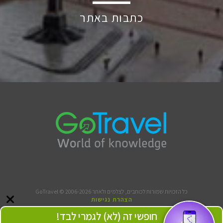
כתבות באתר
כל הזכויות שמורות לכותבים, לצלמים ולאתר GoTravel © 2006-2026
הצהרת נגישות
תנאי שימוש
חופשי זה (לא) לגמרי לבד!
אודותינו