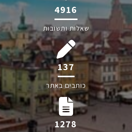
6045
שאלות ותשובות
218
כותבים באתר
2025