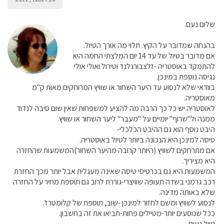
שלום נעם.
בהנחה שמדובר על הקיץ. תלוי מה אורך הטיול.
אם מדובר בטיול של עד 14 יום המלצתי החמה היא
להתמקד באוסטריה -זלצבורגלנד וטירול ואולי אולי
נגיסה נוספת במינכן.
בוודאי שלא לנסוע עד היער השחור או שוויץ המרוחקים מאות ק"מ
מאוסטריה.
לאוסטריה יש כל כך הרבה מה להציע למשפחות שאין שום סיבה לנדוד
ממנה ול"שרוף" יומיים על "מעבר" ליער השחור או שוויץ.
היבט נוסף הוא גם ההיבט הכלכלי-
טיסה למינכן היא הנכונה ביותר לטיול באוסטריה.
אם מתרחקים לשוויץ (היותר קרובה מהיער השחור)המשמעות שהחזרה
היא מציריך.
המשמעות היא גם בכרטיסי טיסה שאינה מעגלית אבל יותר מכך החזרת
רכב גרמני בשדה תעופה שוויצרי-גוררת לרוב גם תוספת מחיר על החזרה
שלא באותה מדינה.
לנסוע לשוויץ ומשם לחזור למינכן -שוב, תוספת של קלומטרז'.
ככל שנוסעים יותר-מטיילים פחות-תביאו את זה בחשבון.
טיול נעים