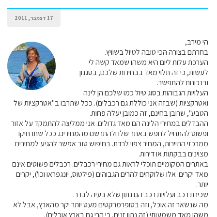
17 דצמבר, 2011
הי מירב,
בחרתם בצורה הכי טובה לטיול בשוויץ.
הערכת עלות ליום היא משהו שמאד קשה לי
לעשות, כי זה תלוי מאד בבחירות שלכם, בסגנון
ובנכונות להתפשר.
העלויות הגבוהות בסוג טיול כמו שלכם הן לינה
ואטרקציות (שבזה אני כוללת גם רכבלים). ככל שתרבו ב"אטרקציות של
הטבע", שרובן בחינם, זה כמובן יעלה פחות.
ההבדלים במחירי הלינה הם מאד גדולים. אני ממליצה להתמקד על אזור
ופשוט להתחיל לחפש באתר שלו ולהתרשם מהמחירים. ככל שתרחיקו
ממרכזי התיירות, המחיר צפוי לרדת. בחיפוש טוב אפשר להגיע למחירים
מצוינים בבקתות או דירות.
באתרים המקומיים תוכלי לראות גם מחירי רכבלים. רכבלים פשוטים אינם
מאד יקרים. אלו שלוקחים להרים הגבוהים (פילטוס, יונגפראו וכו'), יקרים
יותר.
שכירת רכב ועלויות רכב הם נתון שלא בעיה לברר.
מה שנשאר זה אוכל, וזה בסופרמרקטים מעט יותר יקר מהארץ, אבל לא
משהו מאד משמעותי (זה נתון זניח, כי הרי גם בארץ אוכלים).