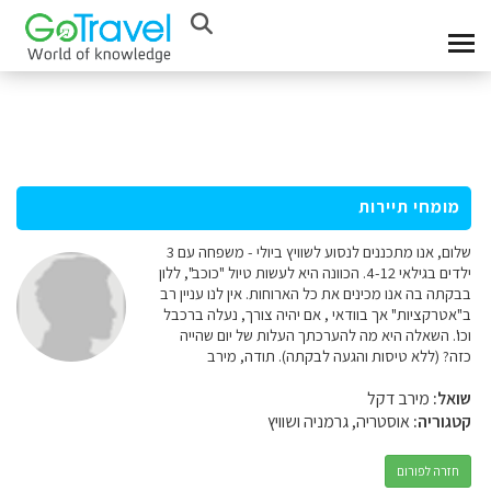
מומחי תיירות
שלום, אנו מתכננים לנסוע לשוויץ ביולי - משפחה עם 3
ילדים בגילאי 4-12. הכוונה היא לעשות טיול "כוכב", ללון
בבקתה בה אנו מכינים את כל הארוחות. אין לנו עניין רב
ב"אטרקציות" אך בוודאי , אם יהיה צורך, נעלה ברכבל
וכו'. השאלה היא מה להערכתך העלות של יום שהייה
כזה? (ללא טיסות והגעה לבקתה). תודה, מירב
שואל:
מירב דקל
קטגוריה:
אוסטריה, גרמניה ושוויץ
חזרה לפורום