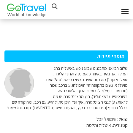
מומחי תיירות
שלום רב! אנו מתכננים שבוע נופש באיטליה בחג
המולד. אנו נהיה באיזור פיאמונטה והחוף הליגורי.
שאלותי הן: 1) מה מזג האויר הצפוי בפיאמונטה? האם
מושלג או גשום בתקופה זו? האם להגיע ברכב שכור
(נוחתים ברומא)? 2) באיזור החוף הליגורי נהיה
בפורטופינו (בעצם:ליד). חוץ מהצ'ינקטרה יש מה
לראות? 3) לגבי הצ'ינקטרה, איך ועד היכן ניתן להגיע עם רכב, ומה קורה שם
בכלל בחורף (היינו שם כבר בקיץ, והגענו בשייט מ-LAVENTO). תודה וחג שמח!
שואל:
שמואל יובל
קטגוריה:
איטליה ומלטה