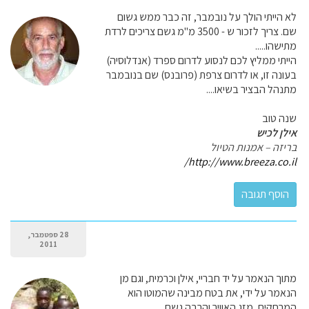
לא הייתי הולך על נובמבר, זה כבר ממש גשום
שם. צריך לזכור ש - 3500 מ"מ גשם צריכים לרדת
מתישהו.....
הייתי ממליץ לכם לנסוע לדרום ספרד (אנדלוסיה)
בעונה זו, או לדרום צרפת (פרובנס) שם בנובמבר
מתנהל הבציר בשיאו....
שנה טוב
אילן לכיש
בריזה – אמנות הטיול
http://www.breeza.co.il/
28 ספטמבר,
2011
מתוך הנאמר על יד חבריי, אילן וכרמית, וגם מן
הנאמר על ידי, את בטח מבינה שהמוטו הוא
המרחקים, מזג האוויר והרבה גשם...