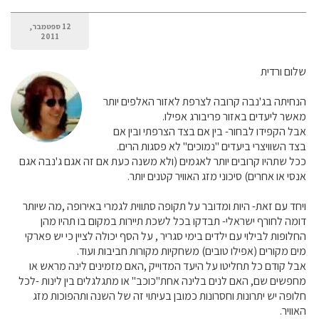
12 ספטמבר,
2011
שלום ורדית
הנחיתה בג'נבה קרובה לצרפת לאזור האלפים יותר
מאשר ליעדים באזור פריבורג אפילו.
אבל הקפידו לבחור- בין אם בצד הצרפתי ובין אם
בצד השוויצרי ביעדים "נמוכים" לא פסגות הרים.
ככל שתהיו קרובים יותר לאגמים (ולא משנה כעת אם זה אגם ג'נבה אגם
אנסי או אחרים) סיכוני מזג האוויר קטנים יותר.
ויחד עם זאת- היות ומדובר על תקופה סתווית לגמרי באירופה ,מה שיותר
דומה לחורף ישראלי- תבדקו בכל לשכת תיירות במקום בו תהיו מהן
החלופות לבילוי עם ילדים בימי סגריר , על הסף יכולה לציין כי יש פארקי
מים מקורים (אפילו טובים) משחקיות מקורות חביבות ועוד.
אבל קודם כל תחליטו על היעד המדוייק ,האם מזמינים לינה מראש או
מחפשים שם, האם לנים בלינה אחת"כוכב" או מתגלגלים בין לינות -לכל
חלופה יש יתרונות וחסרונות כמובן בעיתוי זה של השנה ותהפוכות מזג
האוויר.