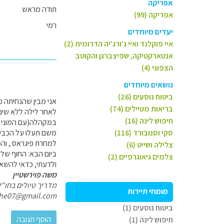
אפריקה
תודה מראש
אפריקה (99)
רמי
יעדים מיוחדים
איי פוקלנד ואיי ג'ורג'יה הדרומית (2)
אנטארקטיקה, שפיצברגן והקוטב
הצפוני (4)
נושאים מיוחדים
ביטוח נוסעים (26)
בריאות מטיילים (74)
חיפוש לינה (16)
במקהלה(עם המוני א
סקי וסנובורד (118)
משם תעלו על הכביש 
למחרת פיגראס , והמש
צלילה ושייט (6)
ביום הבא: החוף של ק
צלמים גיאוגרפיים (2)
ולדעתי, כדאי להשאי
משה פוירשטיין
מדריך טיולים בחו"ל
מומחי תיירות
he07@gmail.com
ביטוח נוסעים (1)
חיפוש לינה (1)