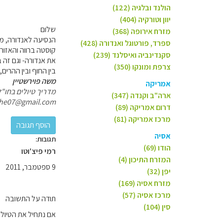
הולנד ובלגיה (122)
יוון וטורקיה (404)
שלום
מזרח אירופה (368)
הנסיעה לאנדורה, מי
ספרד, פורטוגל ואנדורה (428)
קוסטה ברווה והאזור ש
סקנדינביה ואיסלנד (239)
את אנדורה- וגם זה 
צרפת ומונקו (350)
בין החוף ובין ההרים, למרג
משה פוירשטיין
אמריקה
מדריך טיולים בחו"ל
ארה"ב וקנדה (347)
he07@gmail.com
דרום אמריקה (89)
מרכז אמריקה (81)
אסיה
תגובות:
הודו (69)
רמי פיצ'וטו
המזרח התיכון (4)
9 ספטמבר, 2011
יפן (32)
מזרח אסיה (169)
מרכז אסיה (57)
תודה על התשובה
סין (104)
אם נתחיל את הטיול בקוסטה ברווה ל 3 לילו