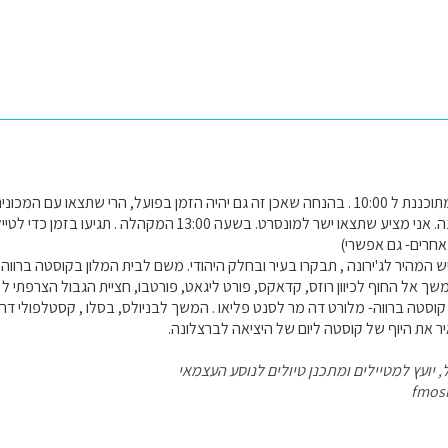
לאחר לילה ללא שינה. אני מציע שתצאו ישר למונסרט. בשעה 13:00 
חרים- גם אפשרי)
המהיר לג'ירונה , תבקרו בעיר ובחלק היהודי. משם לבית המלון בקוסטה ברווה.
ך אל החוף לכיוון רוזס, קדאקס, פורט ליגאט, פורטבו, חציית הגבול הצרפתי ל ק
וסטה ברווה- מלורט דה מר לסנט פליאו . המשך לבניולס, בסלו , קסטלפולי דה לה
ר את היוף של קוסטה ליום של היציאה לברצלונה.
, יועץ למטיילים ומתכנן טיולים לנוסע העצמאי
fmos