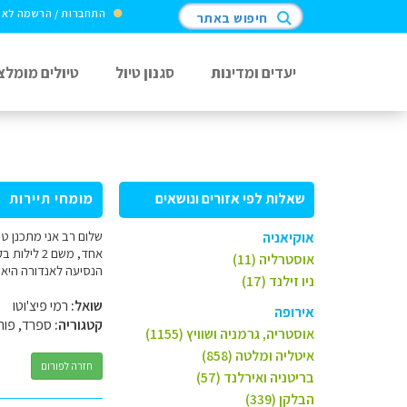
התחברות / הרשמה לא
חיפוש באתר
יעדים ומדינות
סגנון טיול
טיולים מומלצ
שאלות לפי אזורים ונושאים
מומחי תיירות
אוקיאניה
אוסטרליה (11)
הנסיעה לאנדורה היא 
ניו זילנד (17)
שואל:
רמי פיצ'וטו
אירופה
קטגוריה:
ספרד, פורט
אוסטריה, גרמניה ושוויץ (1155)
איטליה ומלטה (858)
חזרה לפורום
בריטניה ואירלנד (57)
הבלקן (339)