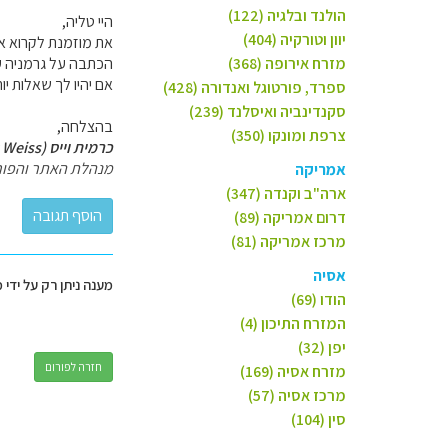
הולנד ובלגיה (122)
היי טליה,
יוון וטורקיה (404)
את מוזמנת לקרוא את
מזרח אירופה (368)
הכתבה על גרמניה עם
אם יהיו לך שאלות י
ספרד, פורטוגל ואנדורה (428)
סקנדינביה ואיסלנד (239)
בהצלחה,
צרפת ומונקו (350)
כרמית וייס (Carmit Weiss)
מנהלת האתר והפור
אמריקה
ארה"ב וקנדה (347)
דרום אמריקה (89)
מרכז אמריקה (81)
אסיה
מענה ניתן רק על ידי 
הודו (69)
המזרח התיכון (4)
יפן (32)
חזרה לפורום
מזרח אסיה (169)
מרכז אסיה (57)
סין (104)