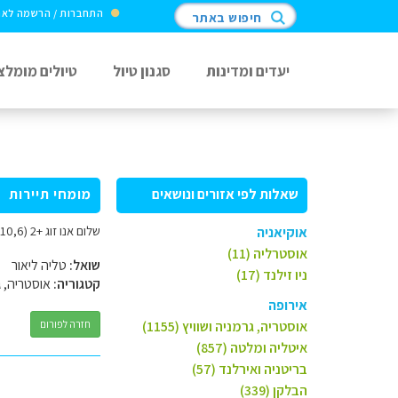
התחברות / הרשמה לא
חיפוש באתר
יעדים ומדינות
סגנון טיול
טיולים מומלצ
שאלות לפי אזורים ונושאים
מומחי תיירות
שלום אנו זוג +2 (10,6) נוסעים לגרמניה ונלון באזור וירצבורג. האם יש פארק מים באזור? מסלולים מומלצים ואטרקציות מומלצות? תודה רבה
אוקיאניה
אוסטרליה (11)
שואל:
טליה ליאור
ניו זילנד (17)
קטגוריה:
אוסטריה, ג
אירופה
אוסטריה, גרמניה ושוויץ (1155)
חזרה לפורום
איטליה ומלטה (857)
בריטניה ואירלנד (57)
הבלקן (339)