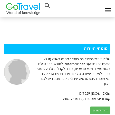
מומחי תיירות
שלום, אנו שוכרים דירה בעיירה קטנה בשוויץ (זו לא
הפעם הראשונה)ב lauterbrunnen לחודש. כבר טיילנו
באזור ועשינו מלא טראקים, רוצים לקבל המלצה לנסוע
ברכב למספר ימים 3-4 לאזור אחר צרפת או איטליה
ולא מוכרח טבע גם טיול עירוני בא בחשבון, היש לכם
רעיון
שואל:
שמעון ויסבלום
קטגוריה:
אוסטריה, גרמניה ושוויץ
חזרה לפורום