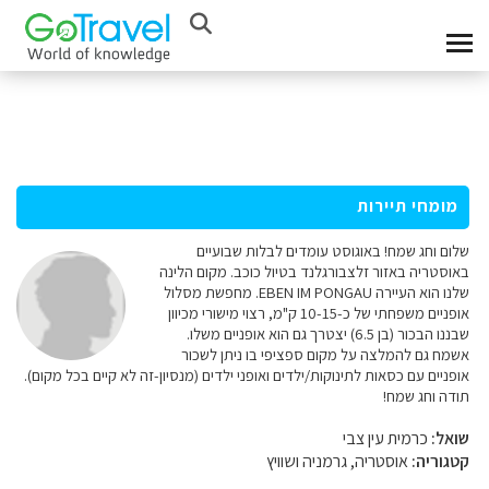
מומחי תיירות
שלום וחג שמח! באוגוסט עומדים לבלות שבועיים
באוסטריה באזור זלצבורגלנד בטיול כוכב. מקום הלינה
שלנו הוא העיירה EBEN IM PONGAU. מחפשת מסלול
אופניים משפחתי של כ-10-15 ק"מ, רצוי מישורי מכיוון
שבננו הבכור (בן 6.5) יצטרך גם הוא אופניים משלו.
אשמח גם להמלצה על מקום ספציפי בו ניתן לשכור
אופניים עם כסאות לתינוקות/ילדים ואופני ילדים (מנסיון-זה לא קיים בכל מקום).
תודה וחג שמח!
שואל:
כרמית עין צבי
קטגוריה:
אוסטריה, גרמניה ושוויץ