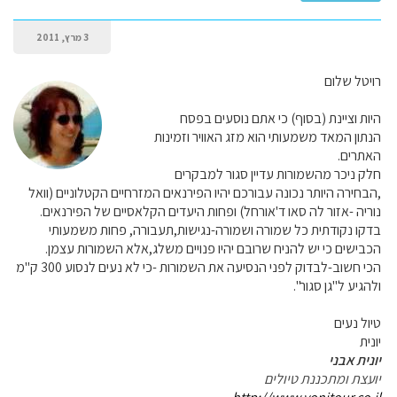
3 מרץ, 2011
רויטל שלום
היות וציינת (בסוף) כי אתם נוסעים בפסח
הנתון המאד משמעותי הוא מזג האוויר וזמינות
האתרים.
חלק ניכר מהשמורות עדיין סגור למבקרים
,הבחירה היותר נכונה עבורכם יהיו הפירנאים המזרחיים הקטלוניים (וואל
נוריה -אזור לה סאו ד'אורחל) ופחות היעדים הקלאסיים של הפירנאים.
בדקו נקודתית כל שמורה ושמורה-נגישות,תעבורה, פחות משמעותי
הכבישים כי יש להניח שרובם יהיו פנויים משלג,אלא השמורות עצמן.
הכי חשוב-לבדוק לפני הנסיעה את השמורות -כי לא נעים לנסוע 300 ק"מ
ולהגיע ל"גן סגור".
טיול נעים
יונית
יונית אבני
יועצת ומתכננת טיולים