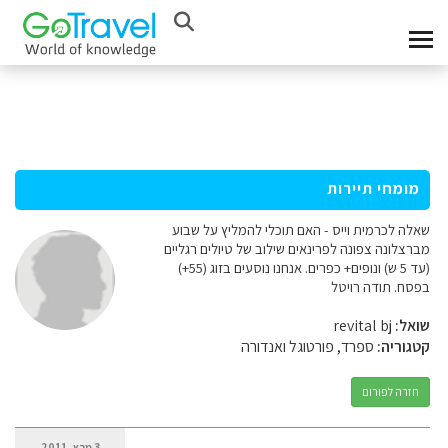
מומחי תיירות
שאלה לכרמית וייס - האם תוכלי להמליץ על שבוע
מברצלונה צפונה לפרינאים שילוב של טיולים רגליים
(עד 5 ש) ונופים+ כפרים. אנחנו נוסעים בזוג (55+)
בפסח. תודה רויטל
שואל:
revital bj
קטגוריה:
ספרד, פורטוגל ואנדורה
חזרה לפורום
3 מרץ, 2011