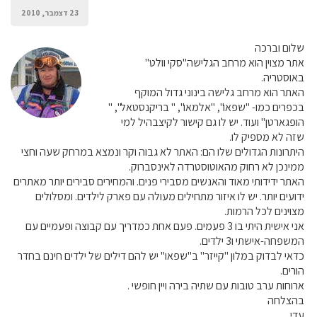
23 דצמבר, 2010
שלום וברכה
אתר מצוין הוא מרחב הגלישה"סקי וולט"
באוסטריה.
האתר הוא מרחב גלישה בינוני גדול המוקף
בכפרים כמו- "שפאו", "אלמאו", " בריקנסטאל", "
הופגארטן" ועוד. יש לו גם קישור לקיצבהיל למי
שזה לא מספיק לו.
היתרונות הגדולים שלו הם: האתר לא גבוה וקר ונמצא במרחק שעה וחצי
ממינכן לא רחוק מהאוטוסטרדה לאינסברוק.
האתר ידידותי מאוד והאנשים מסבירי פנים. והמחירים סבירים יותר מאתרים
ידועים יותר. יש לו איזור מתחילים מעולה עם פארק לילדים. ומסלולים
מצוינים לכל הרמות.
אני אישית היתי בו 3 פעמים. פעם אחת כמדריך עם קבוצה ופעמיים עם
המשפחה-אישתי ו3 ילדים.
כדאי לבדוק במלון "קייזר" ב"שפאו" יש להם דילים של ילדים חינם בחדר
הורים.
ארוחות ערב טובות עם שתיה בירה ויין חופשי .
בהצלחה
עדי