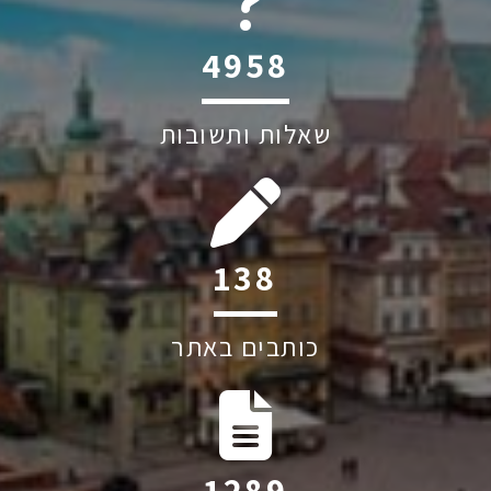
6045
שאלות ותשובות
205
כותבים באתר
1906