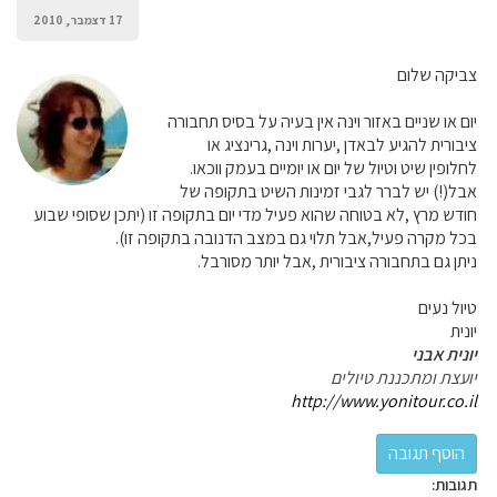
17 דצמבר, 2010
צביקה שלום
יום או שניים באזור וינה אין בעיה על בסיס תחבורה
ציבורית להגיע לבאדן ,יערות וינה ,גרינציג או
לחלופין שיט וטיול של יום או יומיים בעמק ווכאו.
אבל(!) יש לברר לגבי זמינות השיט בתקופה של
חודש מרץ ,לא בטוחה שהוא פעיל מדי יום בתקופה זו (יתכן שסופי שבוע
בכל מקרה פעיל,אבל תלוי גם במצב הדנובה בתקופה זו).
ניתן גם בתחבורה ציבורית ,אבל יותר מסורבל.
טיול נעים
יונית
יונית אבני
יועצת ומתכננת טיולים
http://www.yonitour.co.il
תגובות: