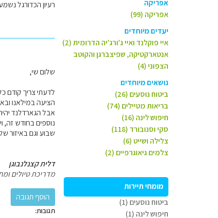
אפריקה
רעיון הכדורגל נשמע 
אפריקה (99)
יעדים מיוחדים
איי פוקלנד ואיי ג'ורג'יה הדרומית (2)
אנטארקטיקה, שפיצברגן והקוטב
הצפוני (4)
שלום שי,
נושאים מיוחדים
לדעתי צריך קודם כל
ביטוח נוסעים (26)
הציעה במילאנו ובאג
בריאות מטיילים (74)
אבל הגארדלנד יהיה 
חיפוש לינה (16)
נוספים בחודש זה, 
סקי וסנובורד (118)
שבוע וגם באיזור של
צלילה ושייט (6)
צלמים גיאוגרפיים (2)
דלית קצנלנבוגן
מדריכת טיולים ומת
מומחי תיירות
ביטוח נוסעים (1)
תגובות:
חיפוש לינה (1)