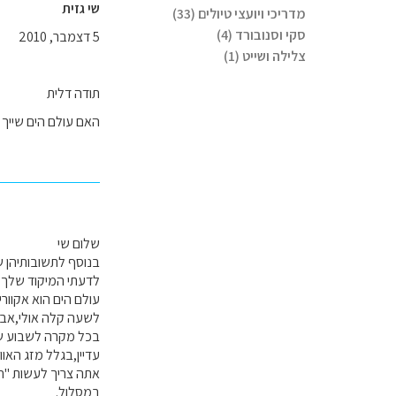
שי גזית
מדריכי ויועצי טיולים (33)
סקי וסנובורד (4)
5 דצמבר, 2010
צלילה ושייט (1)
תודה דלית
האם עולם הים שייך
שלום שי
בנוסף לתשובותיהן ש
לדעתי המיקוד שלך חי
עולם הים הוא אקוורי
לשעה קלה אולי,אבל 
עדיין,בגלל מזג האוויר
אתה צריך לעשות "חר
במסלול.