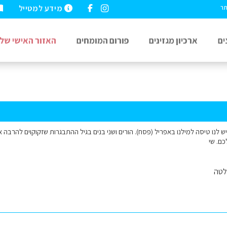
מידע למטייל
תר
ים
ארכיון מגזינים
פורום המומחים
האזור האישי שלי
ש לנו טיסה למילנו באפריל (פסח). הורים ושני בנים בגיל ההתבגרות שזקוקוים להרבה אק
כם. שי
לטה