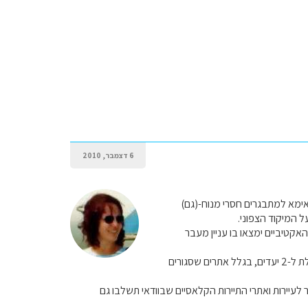
6 דצמבר, 2010
אימא למתבגרים חסרי מנוח-(גם)
ל המיקוד הצפוני.
אקטיביים ימצאו בו עניין מעבר
בכל מקרה לשבוע של פסח הייתי מתמקדת באזור גארדה(אם לנים בלינה אחת כל השבוע) או מפצלת ל-2 יעדים, בגלל אתרים שסגורים
עיירות ואתרי התיירות הקלאסיים שבוודאי תשלבו גם