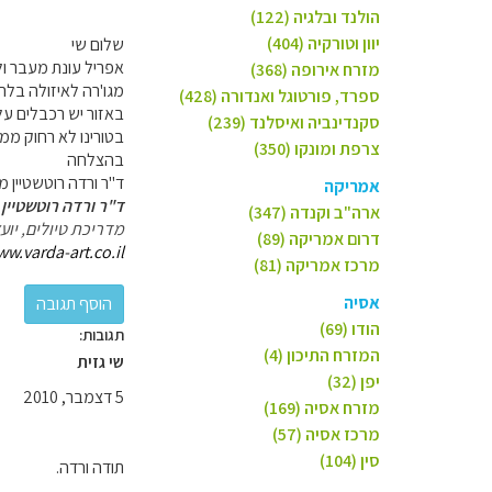
הולנד ובלגיה (122)
יוון וטורקיה (404)
שלום שי
אפריל עונת מעבר ול
מזרח אירופה (368)
מגו'רה לאיזולה בלה.
ספרד, פורטוגל ואנדורה (428)
באזור יש רכבלים על 
סקנדינביה ואיסלנד (239)
בטורינו לא רחוק ממי
צרפת ומונקו (350)
בהצלחה
ד"ר ורדה רוטשטיין מ
אמריקה
ד"ר ורדה רוטשטיין 
ארה"ב וקנדה (347)
מדריכת טיולים, יו
דרום אמריקה (89)
ww.varda-art.co.il
מרכז אמריקה (81)
אסיה
הודו (69)
תגובות:
המזרח התיכון (4)
שי גזית
יפן (32)
5 דצמבר, 2010
מזרח אסיה (169)
מרכז אסיה (57)
סין (104)
תודה ורדה.