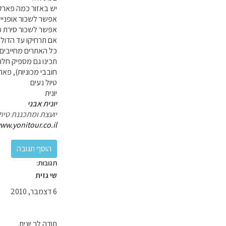
יש באזור כמה פארקי
אפשר לשכור אופניים 
אפשר לשכור סירת מי
אם תרחיקו עד הדולמ
כל האתרים מחייבים 
תכינו גם מספיק חלופ
חובבי מכוניות), פאר
טיול נעים
יונית
יונית אבני
יועצת ומתכננת טיול
ww.yonitour.co.il
תגובות:
שי גזית
6 דצמבר, 2010
תודה לך יונית.