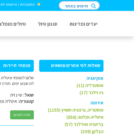
התחברות / הרשמה לא
חיפוש באתר
יעדים ומדינות
סגנון טיול
טיולים מומלצ
שאלות לפי אזורים ונושאים
מומחי תיירות
שלום למומחי איטליה י
אוקיאניה
לנו שבוע ימים. תודה ל
אוסטרליה (11)
ניו זילנד (17)
שואל:
שי גזית
קטגוריה:
איטליה ומ
אירופה
אוסטריה, גרמניה ושוויץ (1155)
חזרה לפורום
איטליה ומלטה (858)
בריטניה ואירלנד (57)
הבלקן (339)