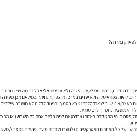
 לפארק גארדה?
ל ורדה ודלית, ובהתייחס לעיתוי השנה (לא אופטימאלי אבל זה מה שיש) ובתור 
יב להיות צפון איטליה ולא יעדים במרכז או צפון,והנחיתה במילאנו אכן מעידה ע
ום בעצם,אינו שייך לגארדהלנד נמצא בסמוך ובניגוד לדלית לא חושבת שילדייך ה
זוהי אופציה נחמדה ליום סגריר.
 וכו.
יש" של כל האתרים האטרקטיבים (לנוער) ולבדוק מועדי פתיחה באפריל,מעבר ל